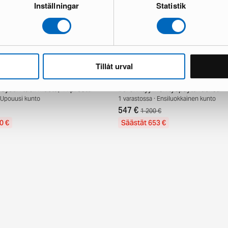
Inställningar
Statistik
Tillåt urval
ydän tuoli musta, 4 kpl setti
Barokkityylinen työpöytä ruskea
· Upouusi kunto
1 varastossa · Ensiluokkainen kunto
547 €
1 200 €
0 €
Säästät 653 €