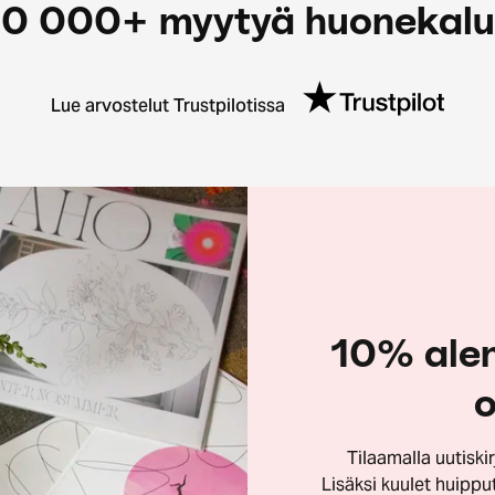
0 000+ myytyä huonekal
Lue arvostelut Trustpilotissa
10% ale
o
Tilaamalla uutisk
Lisäksi kuulet huippu