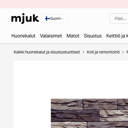
Suomi
Huonekalut
Valaisimet
Matot
Sisustus
Keittiö ja
Kaikki huonekalut ja sisustustuotteet
Koti ja remontointi