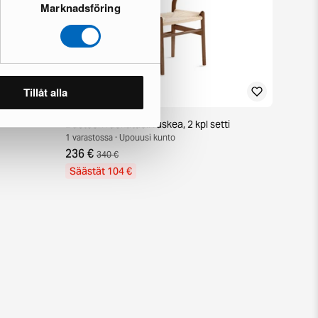
Marknadsföring
Tillåt alla
Dastoori ruokatuoli ruskea, 2 kpl setti
1 varastossa · Upouusi kunto
236 €
340 €
Säästät 104 €