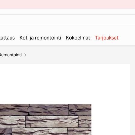
 kattaus
Koti ja remontointi
Kokoelmat
Tarjoukset
Remontointi