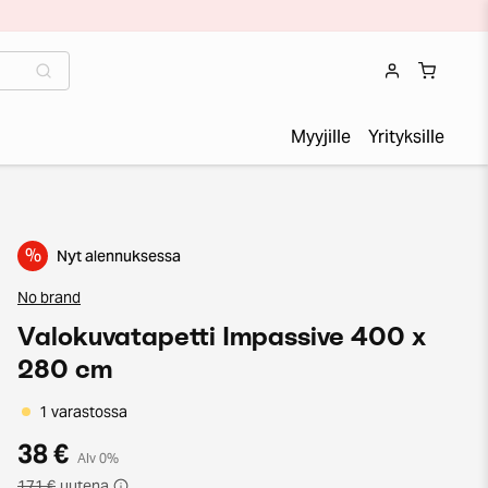
Myyjille
Yrityksille
%
Nyt alennuksessa
No brand
Valokuvatapetti Impassive 400 x
280 cm
1 varastossa
38 €
Alv 0%
171 €
uutena