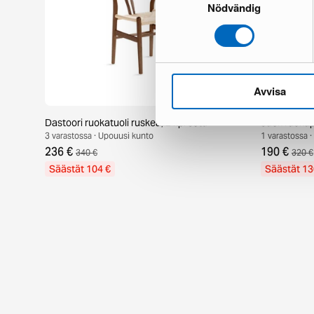
Nödvändig
Avvisa
Dastoori ruokatuoli ruskea, 2 kpl setti
Jack ruokapö
3 varastossa · Upouusi kunto
1 varastossa 
236 €
190 €
340 €
320 €
Säästät 104 €
Säästät 13