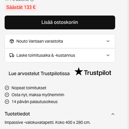
Säästät 133 €
Lisää ostoskoriin
Nouto Vantaan varastolta
Laske toimitusaika & -kustannus
Lue arvostelut Trustpilotissa
Nopeat toimitukset
Osta nyt, maksa myöhemmin
14 päivän palautusoikeus
Tuotetiedot
Impassive -valokuvatapetti. Koko 400 x 280 cm.