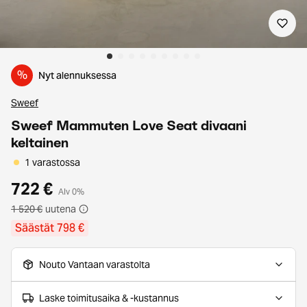
%
Nyt alennuksessa
Sweef
Sweef Mammuten Love Seat divaani
keltainen
1 varastossa
722 €
Alv 0%
1 520 €
uutena
Säästät 798 €
Nouto Vantaan varastolta
Laske toimitusaika & -kustannus