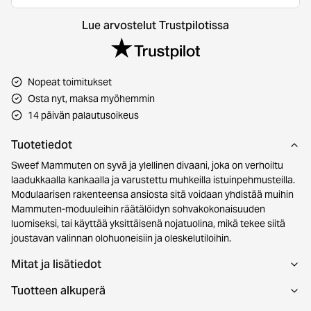
Lue arvostelut Trustpilotissa
Nopeat toimitukset
Osta nyt, maksa myöhemmin
14 päivän palautusoikeus
Tuotetiedot
Sweef Mammuten on syvä ja ylellinen divaani, joka on verhoiltu
laadukkaalla kankaalla ja varustettu muhkeilla istuinpehmusteilla.
Modulaarisen rakenteensa ansiosta sitä voidaan yhdistää muihin
Mammuten-moduuleihin räätälöidyn sohvakokonaisuuden
luomiseksi, tai käyttää yksittäisenä nojatuolina, mikä tekee siitä
joustavan valinnan olohuoneisiin ja oleskelutiloihin.
Mitat ja lisätiedot
Tuotteen alkuperä