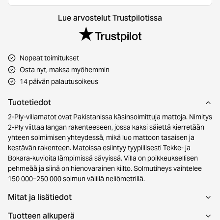
Lue arvostelut Trustpilotissa
Nopeat toimitukset
Osta nyt, maksa myöhemmin
14 päivän palautusoikeus
Tuotetiedot
2-Ply-villamatot ovat Pakistanissa käsinsolmittuja mattoja. Nimitys
2-Ply viittaa langan rakenteeseen, jossa kaksi säiettä kierretään
yhteen solmimisen yhteydessä, mikä luo mattoon tasaisen ja
kestävän rakenteen. Matoissa esiintyy tyypillisesti Tekke- ja
Bokara-kuvioita lämpimissä sävyissä. Villa on poikkeuksellisen
pehmeää ja siinä on hienovarainen kiilto. Solmutiheys vaihtelee
150 000–250 000 solmun välillä neliömetrillä.
Mitat ja lisätiedot
Tuotteen alkuperä