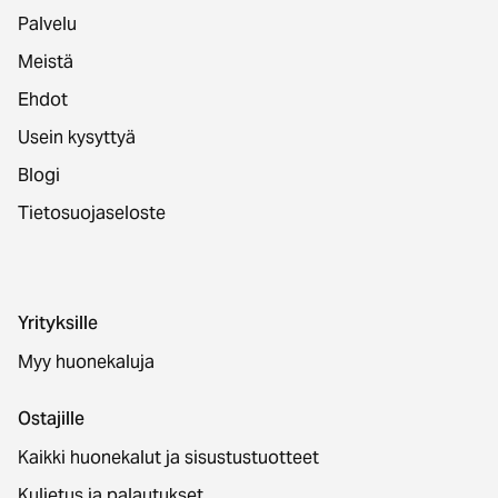
Palvelu
Meistä
Ehdot
Usein kysyttyä
Blogi
Tietosuojaseloste
Yrityksille
Myy huonekaluja
Ostajille
Kaikki huonekalut ja sisustustuotteet
Kuljetus ja palautukset