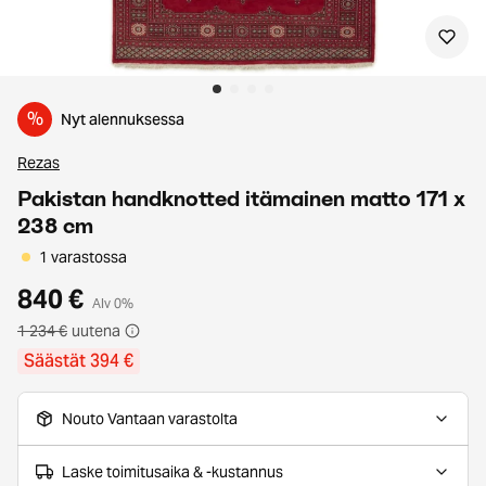
%
Nyt alennuksessa
Rezas
Pakistan handknotted itämainen matto 171 x
238 cm
1 varastossa
840 €
Alv 0%
1 234 €
uutena
Säästät 394 €
Nouto Vantaan varastolta
Laske toimitusaika & -kustannus