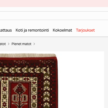
 kattaus
Koti ja remontointi
Kokoelmat
Tarjoukset
atot
Pienet matot