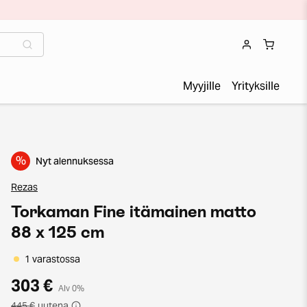
Myyjille
Yrityksille
%
Nyt alennuksessa
Rezas
Torkaman Fine itämainen matto
88 x 125 cm
1 varastossa
303 €
Alv 0%
445 €
uutena