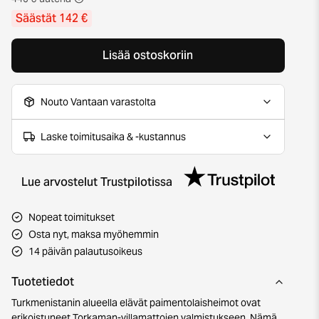
Säästät 142 €
Lisää ostoskoriin
Nouto Vantaan varastolta
Laske toimitusaika & -kustannus
Lue arvostelut Trustpilotissa
Nopeat toimitukset
Osta nyt, maksa myöhemmin
14 päivän palautusoikeus
Tuotetiedot
Turkmenistanin alueella elävät paimentolaisheimot ovat
erikoistuneet Torkaman-villamattojen valmistukseen. Nämä