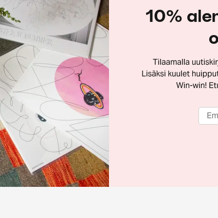
10% ale
o
Tilaamalla uutisk
Lisäksi kuulet huippu
Win-win! Etu