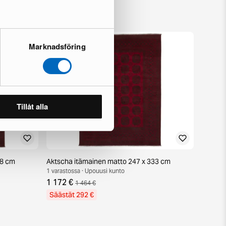
Marknadsföring
Tillåt alla
38 cm
Aktscha itämainen matto 247 x 333 cm
1 varastossa · Upouusi kunto
1 172 €
1 464 €
Säästät 292 €