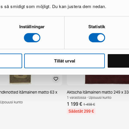
tä
oss så smidigt som möjligt. Du kan justera dem nedan.
Inställningar
Statistik
Tillåt urval
ndknotted itämainen matto 63 x
Aktscha itämainen matto 249 x 3
1 varastossa · Upouusi kunto
· Upouusi kunto
1 199 €
1 498 €
Säästät 299 €