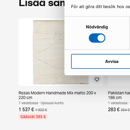
Lisää samalta brändil
För att göra ditt besök hos 
Samtyckesval
Nödvändig
Avvisa
Rezas Modern Handmade Mix matto 200 x
Pakistan ha
220 cm
186 cm
1 varastossa · Upouusi kunto
1 varastossa 
1 537 €
283 €
1 922 €
354 €
Säästät 385 €