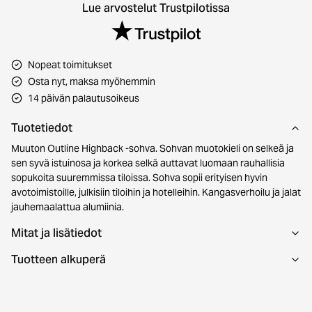
Lue arvostelut Trustpilotissa
Nopeat toimitukset
Osta nyt, maksa myöhemmin
14 päivän palautusoikeus
Tuotetiedot
Muuton Outline Highback -sohva. Sohvan muotokieli on selkeä ja
sen syvä istuinosa ja korkea selkä auttavat luomaan rauhallisia
sopukoita suuremmissa tiloissa. Sohva sopii erityisen hyvin
avotoimistoille, julkisiin tiloihin ja hotelleihin. Kangasverhoilu ja jalat
jauhemaalattua alumiinia.
Mitat ja lisätiedot
Tuotteen alkuperä