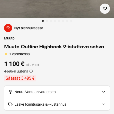
%
Nyt alennuksessa
Muuto
Muuto Outline Highback 2-istuttava sohva
1 varastossa
1 100 €
sis. Verot
4 595 €
uutena
Säästät 3 495 €
Nouto Vantaan varastolta
Laske toimitusaika & -kustannus