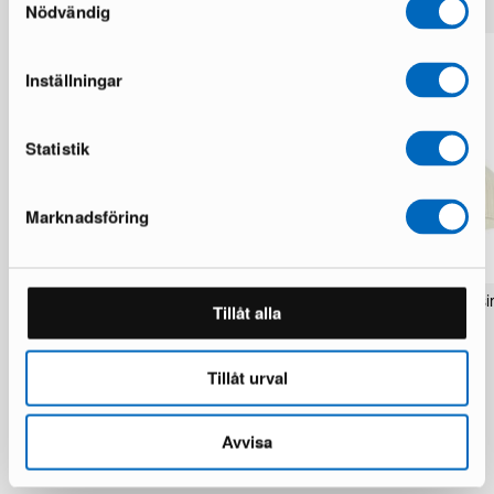
Nödvändig
Inställningar
Statistik
Marknadsföring
Muuto Strand Closed riippuvalaisin ø
Muuto Strand riippuvalaisi
Tillåt alla
60 cm valkoinen
1 varastossa · Hyvä kunto
1 varastossa · Hyvä kunto
435 €
742 €
449 €
926 €
Säästät 307 €
Tillåt urval
Säästät 477 €
Avvisa