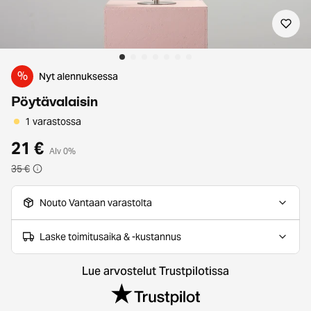
%
Nyt alennuksessa
Pöytävalaisin
1 varastossa
21 €
Alv 0%
35 €
Nouto Vantaan varastolta
Laske toimitusaika & -kustannus
Lue arvostelut Trustpilotissa