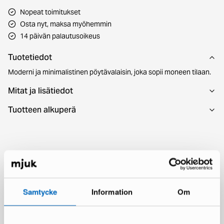
Nopeat toimitukset
Osta nyt, maksa myöhemmin
14 päivän palautusoikeus
Tuotetiedot
Moderni ja minimalistinen pöytävalaisin, joka sopii moneen tilaan.
Mitat ja lisätiedot
Tuotteen alkuperä
Katso myös
Samtycke
Information
Om