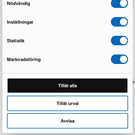
Nödvändig
Inställningar
Statistik
Marknadsföring
Rezas Modern Handmade Mix matto
Pakistan handknotted itä
Tillåt alla
200 x 220 cm
matto 63 x 186 cm
1 varastossa · Upouusi kunto
1 varastossa · Upouusi kunto
1 537 €
283 €
1 922 €
354 €
Tillåt urval
Säästät 385 €
Avvisa