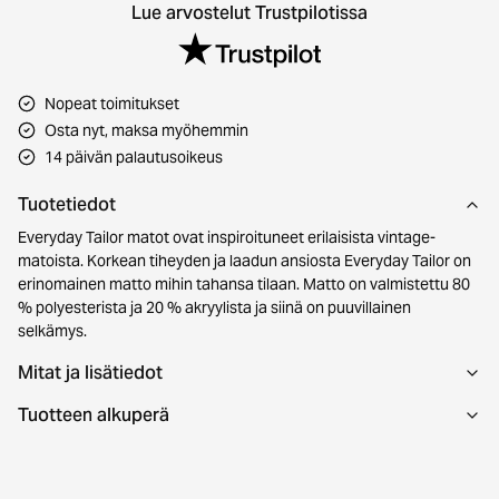
Lue arvostelut Trustpilotissa
Nopeat toimitukset
Osta nyt, maksa myöhemmin
14 päivän palautusoikeus
Tuotetiedot
Everyday Tailor matot ovat inspiroituneet erilaisista vintage-
matoista. Korkean tiheyden ja laadun ansiosta Everyday Tailor on
erinomainen matto mihin tahansa tilaan. Matto on valmistettu 80
% polyesterista ja 20 % akryylista ja siinä on puuvillainen
selkämys.
Mitat ja lisätiedot
Tuotteen alkuperä