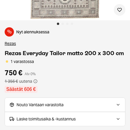
%
Nyt alennuksessa
Rezas
Rezas Everyday Tailor matto 200 x 300 cm
1 varastossa
750 €
Alv 0%
1 356 €
uutena
Säästät 606 €
Nouto Vantaan varastolta
Laske toimitusaika & -kustannus