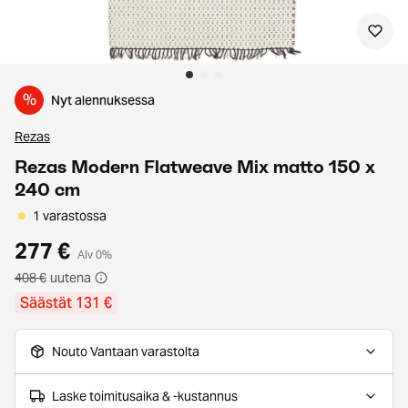
%
Nyt alennuksessa
Rezas
Rezas Modern Flatweave Mix matto 150 x
240 cm
1 varastossa
277 €
Alv 0%
408 €
uutena
Säästät 131 €
Nouto Vantaan varastolta
Laske toimitusaika & -kustannus