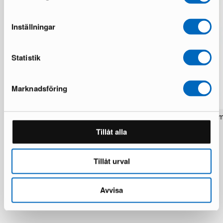
Inställningar
Statistik
Marknadsföring
Rezas Modern Handmade Mix matto
Pakistan handknotted itä
200 x 220 cm
matto 63 x 186 cm
Tillåt alla
1 varastossa · Upouusi kunto
1 varastossa · Upouusi kunto
1 537 €
283 €
1 922 €
354 €
Säästät 385 €
Tillåt urval
Avvisa