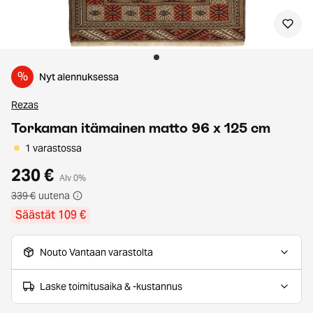
%
Nyt alennuksessa
Rezas
Torkaman itämainen matto 96 x 125 cm
1 varastossa
230 €
Alv 0%
339 €
uutena
Säästät 109 €
Nouto Vantaan varastolta
Laske toimitusaika & -kustannus