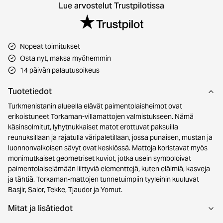
Lue arvostelut Trustpilotissa
Nopeat toimitukset
Osta nyt, maksa myöhemmin
14 päivän palautusoikeus
Tuotetiedot
Turkmenistanin alueella elävät paimentolaisheimot ovat
erikoistuneet Torkaman-villamattojen valmistukseen. Nämä
käsinsolmitut, lyhytnukkaiset matot erottuvat paksuilla
reunuksillaan ja rajatulla väripaletillaan, jossa punaisen, mustan ja
luonnonvalkoisen sävyt ovat keskiössä. Mattoja koristavat myös
monimutkaiset geometriset kuviot, jotka usein symboloivat
paimentolaiselämään liittyviä elementtejä, kuten eläimiä, kasveja
ja tähtiä. Torkaman-mattojen tunnetuimpiin tyyleihin kuuluvat
Basjir, Salor, Tekke, Tjaudor ja Yomut.
Mitat ja lisätiedot