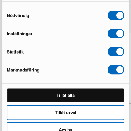
Samtyckesval
Nödvändig
Lisää samalta brändiltä
Inställningar
Statistik
Marknadsföring
Tillåt alla
Rezas Modern Handmade Mix matto
Pakistan handknotted itä
200 x 220 cm
matto 63 x 186 cm
Tillåt urval
1 varastossa · Upouusi kunto
1 varastossa · Upouusi kunto
1 537 €
283 €
1 922 €
354 €
Säästät 385 €
Avvisa