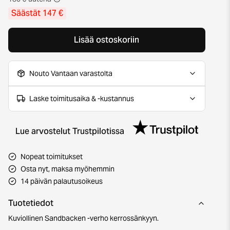
Säästät 147 €
Lisää ostoskoriin
Nouto Vantaan varastolta
Laske toimitusaika & -kustannus
Lue arvostelut Trustpilotissa
Nopeat toimitukset
Osta nyt, maksa myöhemmin
14 päivän palautusoikeus
Tuotetiedot
Kuviollinen Sandbacken -verho kerrossänkyyn.