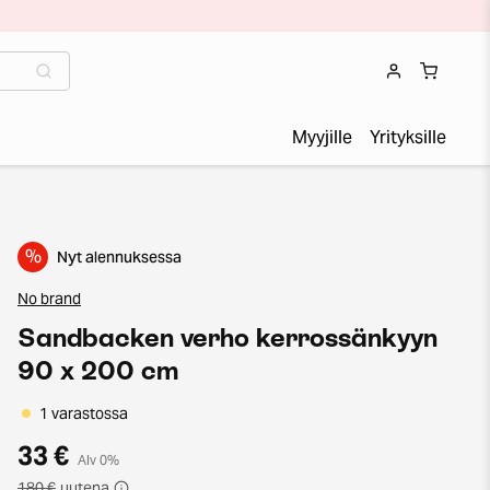
Myyjille
Yrityksille
%
Nyt alennuksessa
No brand
Sandbacken verho kerrossänkyyn
90 x 200 cm
1 varastossa
33 €
Alv 0%
180 €
uutena