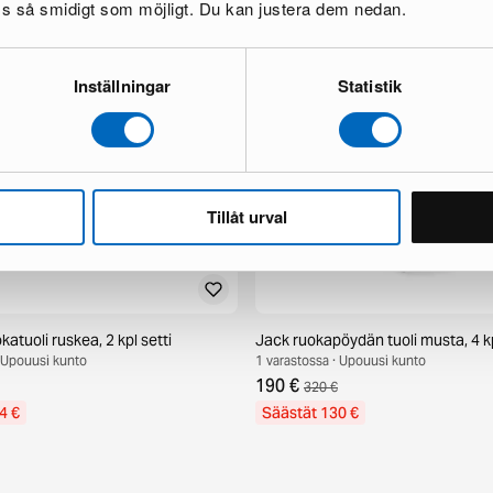
oss så smidigt som möjligt. Du kan justera dem nedan.
Inställningar
Statistik
Tillåt urval
katuoli ruskea, 2 kpl setti
Jack ruokapöydän tuoli musta, 4 kp
· Upouusi kunto
1 varastossa · Upouusi kunto
190 €
320 €
4 €
Säästät 130 €