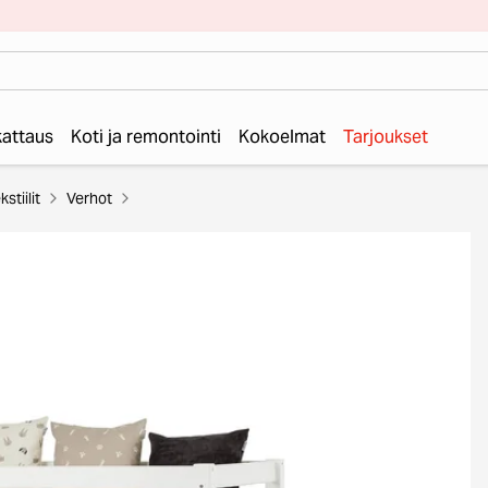
 kattaus
Koti ja remontointi
Kokoelmat
Tarjoukset
kstiilit
Verhot