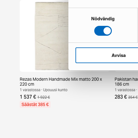
Samtyckesval
Nödvändig
Avvisa
Rezas Modern Handmade Mix matto 200 x
Pakistan ha
220 cm
186 cm
1 varastossa · Upouusi kunto
1 varastossa 
1 537 €
283 €
1 922 €
354 €
Säästät 385 €