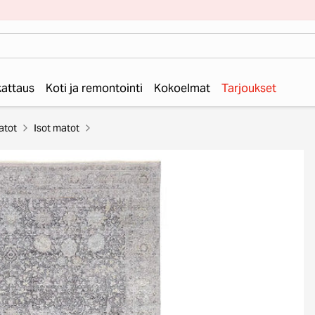
 kattaus
Koti ja remontointi
Kokoelmat
Tarjoukset
atot
Isot matot