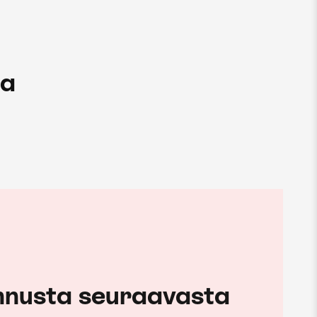
ua
nnusta seuraavasta