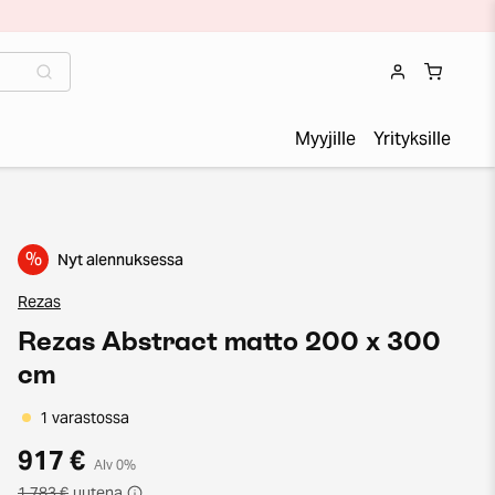
Myyjille
Yrityksille
%
Nyt alennuksessa
Rezas
Rezas Abstract matto 200 x 300
cm
1 varastossa
917 €
Alv 0%
1 783 €
uutena