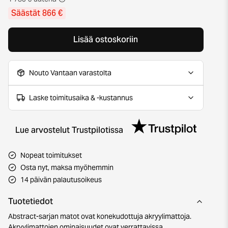
Säästät 866 €
Lisää ostoskoriin
Nouto Vantaan varastolta
Laske toimitusaika & -kustannus
Lue arvostelut Trustpilotissa
Nopeat toimitukset
Osta nyt, maksa myöhemmin
14 päivän palautusoikeus
Tuotetiedot
Abstract-sarjan matot ovat konekudottuja akryylimattoja.
Akryylimattojen ominaisuudet ovat verrattavissa