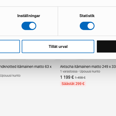
Inställningar
Statistik
Tillåt urval
ndknotted itämainen matto 63 x
Aktscha itämainen matto 249 x 3
1 varastossa · Upouusi kunto
· Upouusi kunto
1 199 €
1 498 €
Säästät 299 €