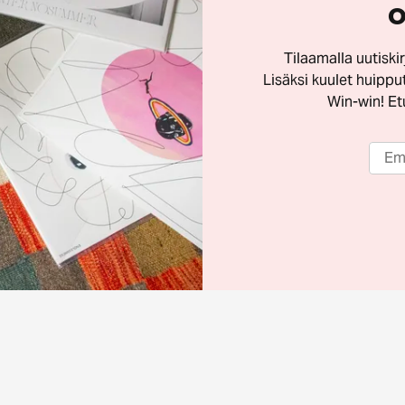
o
Tilaamalla uutisk
Lisäksi kuulet huippu
Win-win! Etu