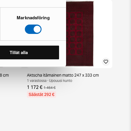
Marknadsföring
Tillåt alla
38 cm
Aktscha itämainen matto 247 x 333 cm
1 varastossa · Upouusi kunto
1 172 €
1 464 €
Säästät 292 €