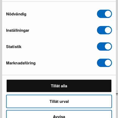
Samtyckesval
Nödvändig
Lisää samalta brändiltä
Inställningar
Statistik
Marknadsföring
Tillåt alla
Rezas Modern Handmade Mix matto
Pakistan handknotted itä
200 x 220 cm
matto 63 x 186 cm
Tillåt urval
1 varastossa · Upouusi kunto
1 varastossa · Upouusi kunto
1 537 €
283 €
1 922 €
354 €
Säästät 385 €
Avvisa