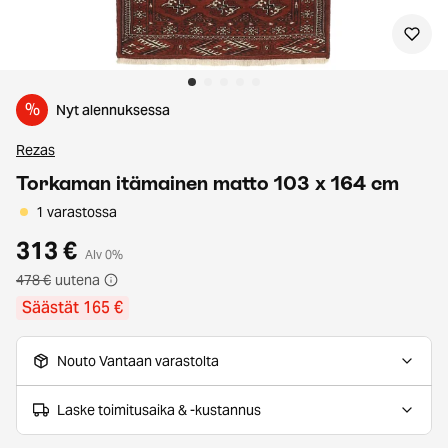
%
Nyt alennuksessa
Rezas
Torkaman itämainen matto 103 x 164 cm
1 varastossa
313 €
Alv 0%
478 €
uutena
Säästät 165 €
Nouto Vantaan varastolta
Laske toimitusaika & -kustannus