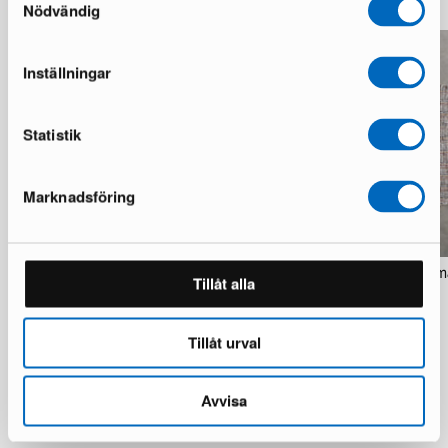
Nödvändig
Inställningar
Statistik
Marknadsföring
Finarte Vilpola matto harmaa 200 x
Finarte Vilpola matto har
Tillåt alla
300 cm
230
9 varastossa · Upouusi kunto
8 varastossa · Upouusi kunto
349 €
236 €
743 €
492 €
Tillåt urval
Säästät 394 €
Säästät 256 €
Avvisa