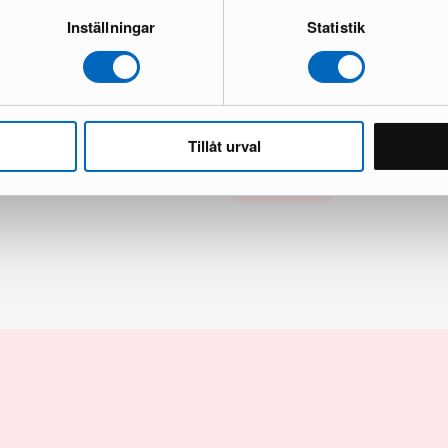
Inställningar
Statistik
70 x 70 cm musta
Richeto ruokapöytä 180 cm ruske
Upouusi kunto
1 varastossa · Ensiluokkainen kunto
Tillåt urval
230 €
360 €
Säästät 130 €