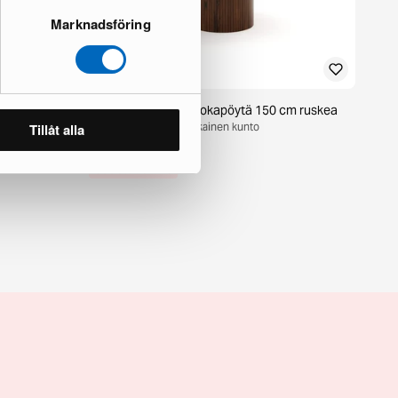
Marknadsföring
a
Kopparbo pyöreä ruokapöytä 150 cm ruskea
1 varastossa · Ensiluokkainen kunto
Tillåt alla
260 €
602 €
Säästät 342 €