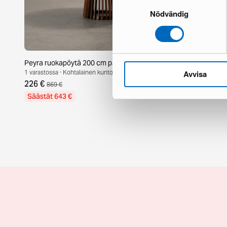
Samtyckesval
Nödvändig
Peyra ruokapöytä 200 cm pähkinä
Rusan peili 
1 varastossa · Kohtalainen kunto
1 varastossa · 
Avvisa
226 €
65 €
869 €
96 €
Säästät 643 €