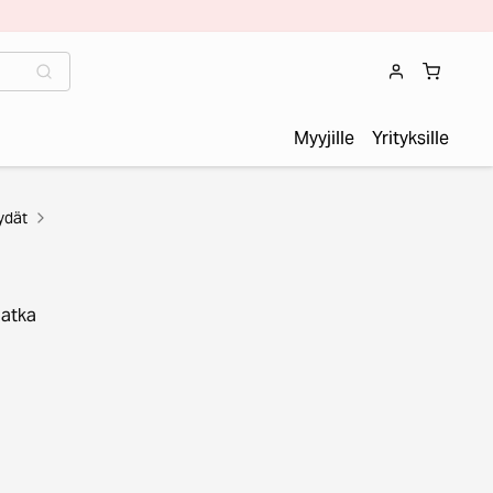
Myyjille
Yrityksille
ydät
Jatka