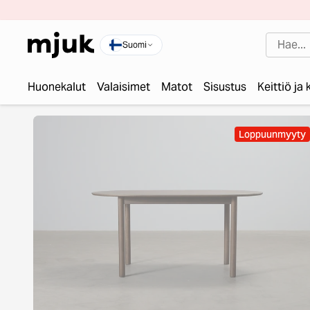
Suomi
Huonekalut
Valaisimet
Matot
Sisustus
Keittiö ja
Loppuunmyyty