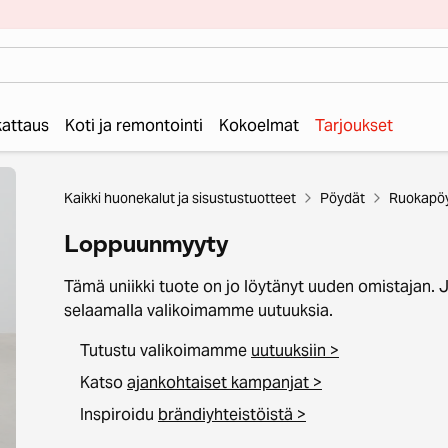
 kattaus
Koti ja remontointi
Kokoelmat
Tarjoukset
Kaikki huonekalut ja sisustustuotteet
Pöydät
Ruokapö
Loppuunmyyty
Tämä uniikki tuote on jo löytänyt uuden omistajan. 
selaamalla valikoimamme uutuuksia.
Tutustu valikoimamme
uutuuksiin >
Katso
ajankohtaiset kampanjat >
Inspiroidu
brändiyhteistöistä >