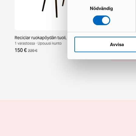
Samtyckesval
Nödvändig
Reciclar ruokapöydän tuoli, 2 kpl setti
Dastoori ruoka
1 varastossa · Upouusi kunto
3 varastossa · 
Avvisa
150 €
236 €
220 €
340 €
Säästät 104