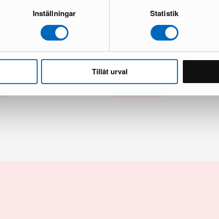
Inställningar
Statistik
tuoli ruskea, 2 kpl setti
Jack ruokapöydän tuoli musta, 4 kp
Upouusi kunto
1 varastossa · Upouusi kunto
Tillåt urval
190 €
320 €
 €
Säästät 130 €