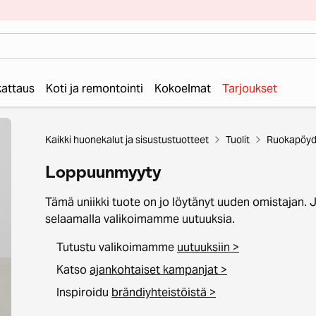
 kattaus
Koti ja remontointi
Kokoelmat
Tarjoukset
Kaikki huonekalut ja sisustustuotteet
Tuolit
Ruokapöydä
Loppuunmyyty
Tämä uniikki tuote on jo löytänyt uuden omistajan. 
selaamalla valikoimamme uutuuksia.
Tutustu valikoimamme
uutuuksiin >
Katso
ajankohtaiset kampanjat >
Inspiroidu
brändiyhteistöistä >