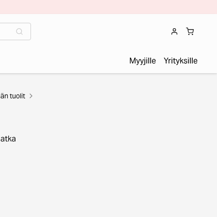
Myyjille
Yrityksille
n tuolit
Jatka