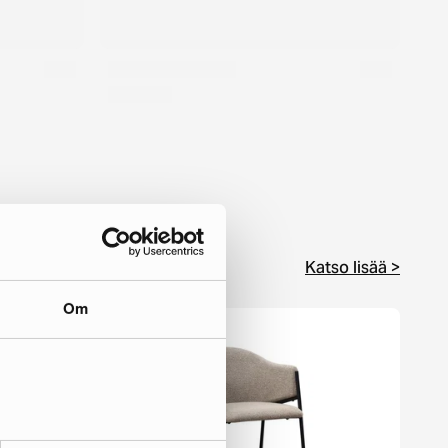
Katso lisää >
Om