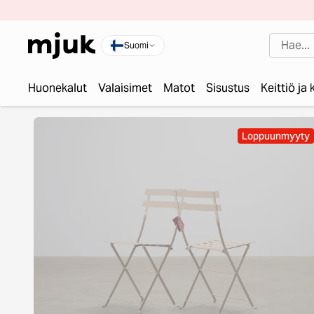
Suomi
Huonekalut
Valaisimet
Matot
Sisustus
Keittiö ja
Loppuunmyyty