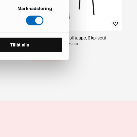
Marknadsföring
l setti
Filip ruokapöydän tuoli taupe, 6 kpl setti
1 varastossa · Upouusi kunto
Tillåt alla
216 €
361 €
Säästät 145 €