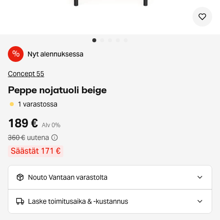
%
Nyt alennuksessa
Concept 55
Peppe nojatuoli beige
1 varastossa
189 €
Alv 0%
360 €
uutena
Säästät 171 €
Nouto Vantaan varastolta
Laske toimitusaika & -kustannus