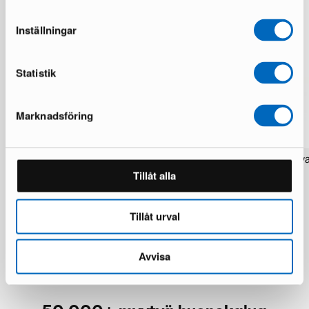
Inställningar
Statistik
Marknadsföring
Glenndale kylpyhuonekaappi
Cibus ruokapöydän tuoli va
valkoinen
kpl
Tillåt alla
1 varastossa · Upouusi kunto
1 varastossa · Upouusi kunto
124 €
109 €
193 €
190 €
Tillåt urval
Avvisa