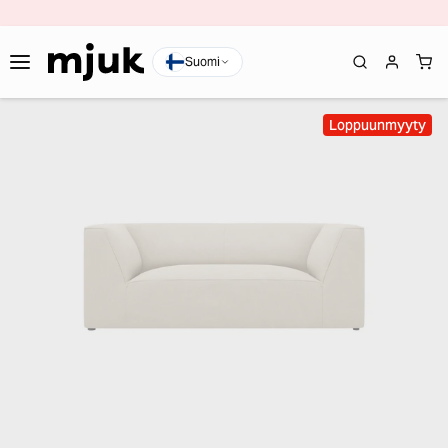
Suomi
Loppuunmyyty