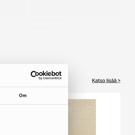
Katso lisää >
Om