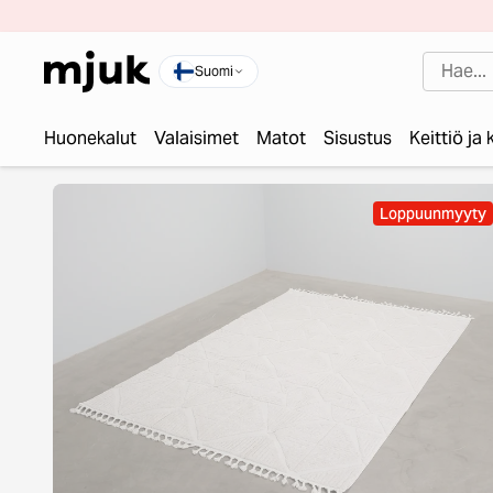
Suomi
Huonekalut
Valaisimet
Matot
Sisustus
Keittiö ja
Loppuunmyyty