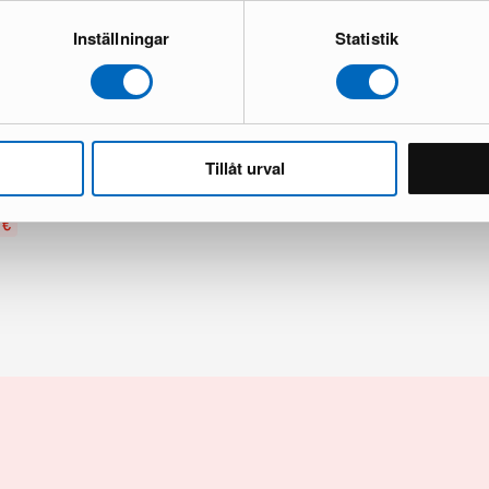
Inställningar
Statistik
e Handloom Flat matto 200 x 250
Rugvista villamatto 250 x 250 cm 
1 varastossa · Hyvä kunto
Tillåt urval
Hyvä kunto
186 €
310 €
Säästät 124 €
 €