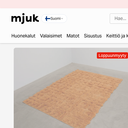
Suomi
Huonekalut
Valaisimet
Matot
Sisustus
Keittiö ja
Loppuunmyyty