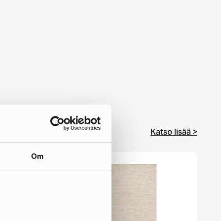
Katso lisää >
Om