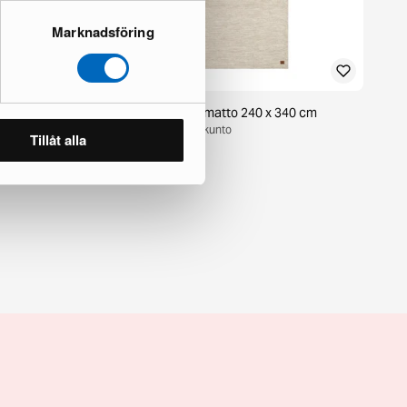
Marknadsföring
m valkoinen
KM Home Birka villamatto 240 x 340 cm
1 varastossa · Upouusi kunto
Tillåt alla
125 €
180 €