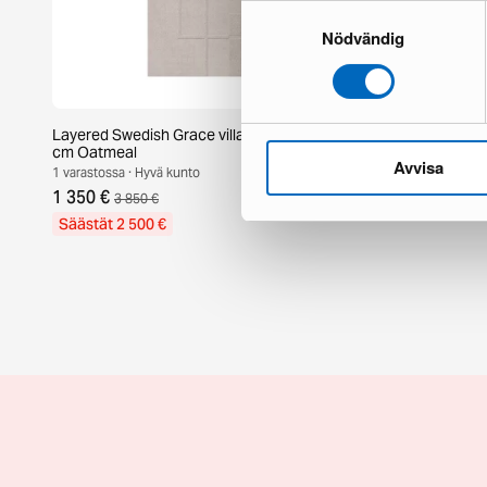
Samtyckesval
Nödvändig
Layered Swedish Grace villamatto 300 x 400
KM Home Hawa
cm Oatmeal
keltainen
Avvisa
1 varastossa · Hyvä kunto
1 varastossa · 
1 350 €
85 €
3 850 €
125 €
Säästät 2 500 €