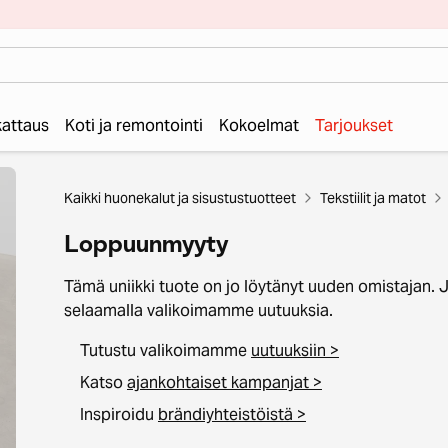
 kattaus
Koti ja remontointi
Kokoelmat
Tarjoukset
Kaikki huonekalut ja sisustustuotteet
Tekstiilit ja matot
Loppuunmyyty
Tämä uniikki tuote on jo löytänyt uuden omistajan. 
selaamalla valikoimamme uutuuksia.
Tutustu valikoimamme
uutuuksiin >
Katso
ajankohtaiset kampanjat >
Inspiroidu
brändiyhteistöistä >