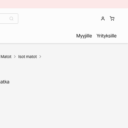
Myyjille
Yrityksille
Matot
Isot matot
Jatka