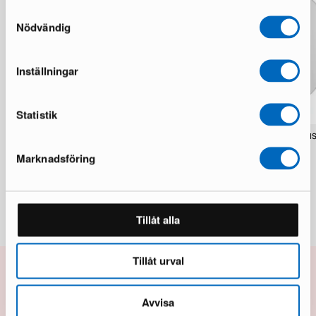
Samtyckesval
Nödvändig
Inställningar
Statistik
Peyra ruokapöytä 200 cm pähkinä
Rusan peili 70 x 70 cm mu
1 varastossa · Kohtalainen kunto
1 varastossa · Upouusi kunto
Marknadsföring
226 €
65 €
869 €
96 €
Säästät 643 €
Tillåt alla
Tillåt urval
10% alennusta seuraavasta
Avvisa