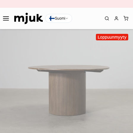
Suomi
Loppuunmyyty