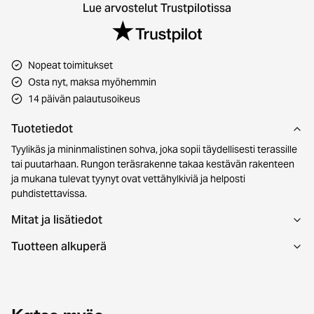
Lue arvostelut Trustpilotissa
Nopeat toimitukset
Osta nyt, maksa myöhemmin
14 päivän palautusoikeus
Tuotetiedot
Tyylikäs ja mininmalistinen sohva, joka sopii täydellisesti terassille
tai puutarhaan. Rungon teräsrakenne takaa kestävän rakenteen
ja mukana tulevat tyynyt ovat vettähylkiviä ja helposti
puhdistettavissa.
Mitat ja lisätiedot
Tuotteen alkuperä