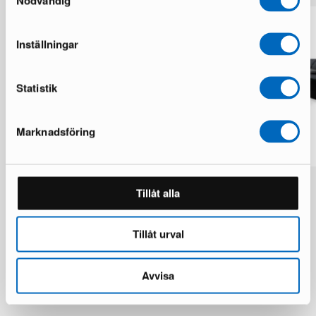
Nödvändig
Inställningar
Statistik
Marknadsföring
Usteryd terassisohva sohvapöydällä
James Light 5-istuttava
oleskeluryhmä musta
Tillåt alla
1 varastossa · Upouusi kunto
1 varastossa · Upouusi kunto
475 €
1 249 €
391 €
653 €
Säästät 774 €
Tillåt urval
Säästät 262 €
Avvisa