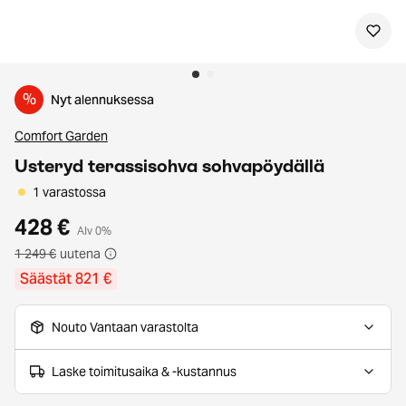
%
Nyt alennuksessa
Comfort Garden
Usteryd terassisohva sohvapöydällä
1 varastossa
428 €
Alv 0%
1 249 €
uutena
Säästät 821 €
Nouto Vantaan varastolta
Laske toimitusaika & -kustannus