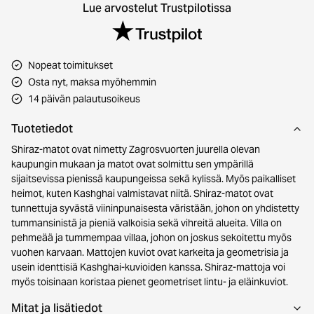
Lue arvostelut Trustpilotissa
Nopeat toimitukset
Osta nyt, maksa myöhemmin
14 päivän palautusoikeus
Tuotetiedot
Shiraz-matot ovat nimetty Zagrosvuorten juurella olevan
kaupungin mukaan ja matot ovat solmittu sen ympärillä
sijaitsevissa pienissä kaupungeissa sekä kylissä. Myös paikalliset
heimot, kuten Kashghai valmistavat niitä. Shiraz-matot ovat
tunnettuja syvästä viininpunaisesta väristään, johon on yhdistetty
tummansinistä ja pieniä valkoisia sekä vihreitä alueita. Villa on
pehmeää ja tummempaa villaa, johon on joskus sekoitettu myös
vuohen karvaan. Mattojen kuviot ovat karkeita ja geometrisia ja
usein identtisiä Kashghai-kuvioiden kanssa. Shiraz-mattoja voi
myös toisinaan koristaa pienet geometriset lintu- ja eläinkuviot.
Mitat ja lisätiedot