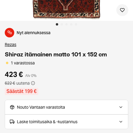
%
Nyt alennuksessa
Rezas
Shiraz itämainen matto 101 x 152 cm
1 varastossa
423 €
Alv 0%
622 €
uutena
Säästät 199 €
Nouto Vantaan varastolta
Laske toimitusaika & -kustannus