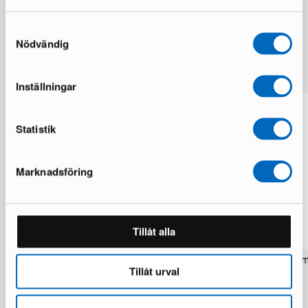
Samtyckesval
Nödvändig
Lisää samalta brändiltä
Inställningar
Statistik
Marknadsföring
Tillåt alla
Rezas Modern Handmade Mix matto
Pakistan handknotted itä
Tillåt urval
200 x 220 cm
matto 63 x 186 cm
1 varastossa · Upouusi kunto
1 varastossa · Upouusi kunto
1 537 €
283 €
1 922 €
354 €