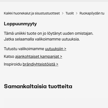
Kaikki huonekalut ja sisustustuotteet
Tuolit
Ruokapöydän tuoli
Loppuunmyyty
Tämä uniikki tuote on jo löytänyt uuden omistajan.
Jatka selaamalla valikoimamme uutuuksia.
Tutustu valikoimamme
uutuuksiin >
Katso
ajankohtaiset kampanjat >
Inspiroidu
brändiyhteistöistä >
Samankaltaisia tuotteita