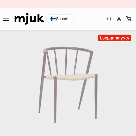
Suomi
Loppuunmyyty