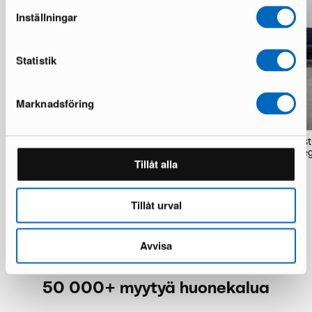
Inställningar
Statistik
Marknadsföring
Sofacompany Velvet Ocean matto
Sofacompany Nelson 4-ist
200 x 300 cm kupari
avokulmasohva Planet Leg
Tillåt alla
2 varastossa · Hyvä kunto
1 varastossa · Hyvä kunto
130 €
1 099 €
Tillåt urval
Avvisa
50 000+ myytyä huonekalua