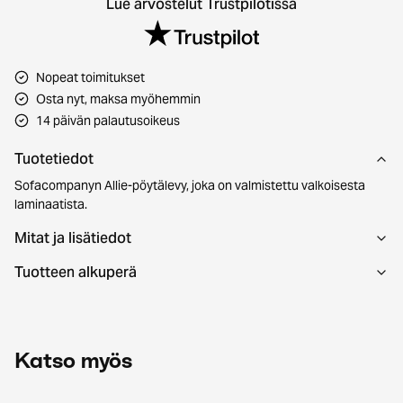
Lue arvostelut Trustpilotissa
Nopeat toimitukset
Osta nyt, maksa myöhemmin
14 päivän palautusoikeus
Tuotetiedot
Sofacompanyn Allie-pöytälevy, joka on valmistettu valkoisesta
laminaatista.
Mitat ja lisätiedot
Tuotteen alkuperä
Katso myös