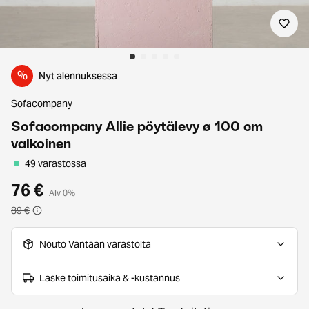
%
Nyt alennuksessa
Sofacompany
Sofacompany Allie pöytälevy ø 100 cm
valkoinen
49 varastossa
76 €
Alv 0%
89 €
Nouto Vantaan varastolta
Laske toimitusaika & -kustannus