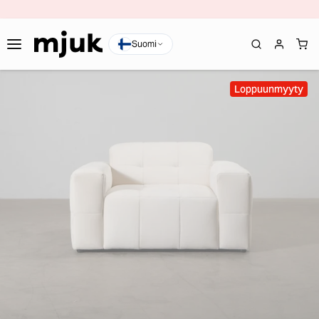
Suomi
Loppuunmyyty