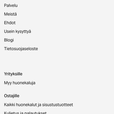
Palvelu
Meistä
Ehdot
Usein kysyttyä
Blogi
Tietosuojaseloste
Yrityksille
Myy huonekaluja
Ostajille
Kaikki huonekalut ja sisustustuotteet
Kuljetus ja palautukset