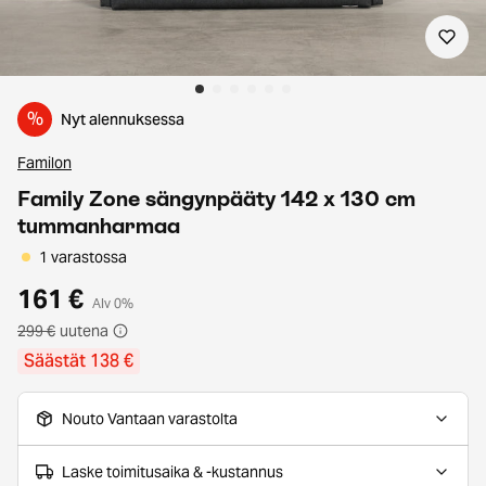
%
Nyt alennuksessa
Familon
Family Zone sängynpääty 142 x 130 cm
tummanharmaa
1 varastossa
161 €
Alv 0%
299 €
uutena
Säästät 138 €
Nouto Vantaan varastolta
Laske toimitusaika & -kustannus