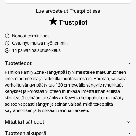
Lue arvostelut Trustpilotissa
Nopeat toimitukset
Osta nyt, maksa myöhemmin
14 päivän palautusoikeus
Tuotetiedot
Familon Family Zone -sängynpääty viimeistelee makuuhuoneen
ilmeen pehmeällä ja selkeällä muotokielellään. Harmaa, kankalla
verhoiltu sängynpääty tuo 120 cm leveälle sängylle ryhdikkäät
kehykset ja korostaa vuoteen muhkeaa ilmettä ilman erillistä
kiinnitystä seinään tai sänkyyn. Kevyt ja helppohoitoinen pääty
seisoo vapaasti sängyn ja seinän välissä, mikä tekee siitä
käytännöllisen ja tyylikkään valinnan arkeen.
Mitat ja lisätiedot
Tuotteen alkuperä