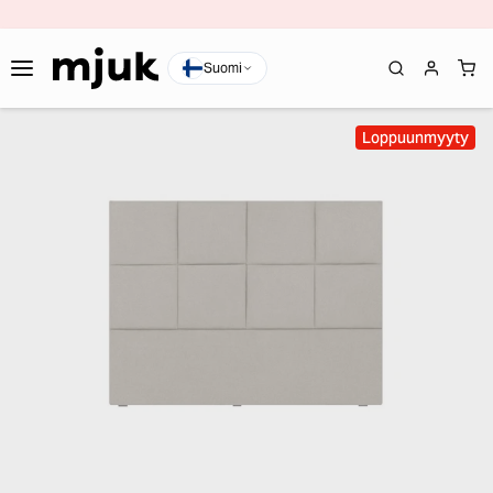
Suomi
Loppuunmyyty