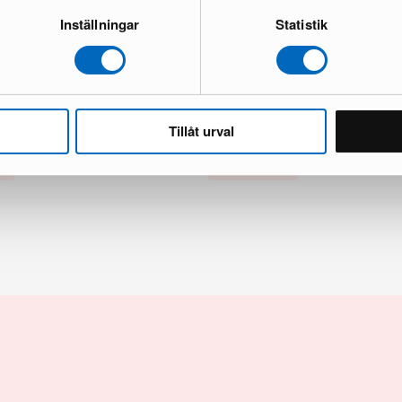
Inställningar
Statistik
r 32C seinävalaisin
Seinävalaisin mintunvihreä / kulta
Ensiluokkainen kunto
1 varastossa · Ensiluokkainen kunto
Tillåt urval
269 €
529 €
 €
Säästät 260 €