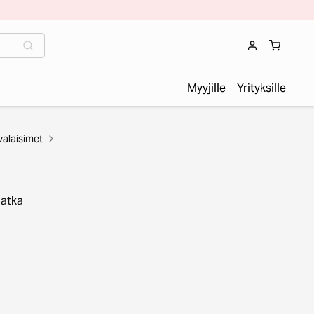
Myyjille
Yrityksille
valaisimet
Jatka