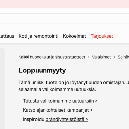
 kattaus
Koti ja remontointi
Kokoelmat
Tarjoukset
Kaikki huonekalut ja sisustustuotteet
Valaisimet
Seinä
Loppuunmyyty
Tämä uniikki tuote on jo löytänyt uuden omistajan. 
selaamalla valikoimamme uutuuksia.
Tutustu valikoimamme
uutuuksiin >
Katso
ajankohtaiset kampanjat >
Inspiroidu
brändiyhteistöistä >