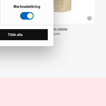
Marknadsföring
Demitrie seinävalaisin rottinki
1 varastossa · Upouusi kunto
Tillåt alla
52 €
80 €