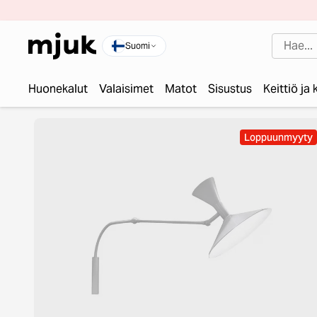
Suomi
Huonekalut
Valaisimet
Matot
Sisustus
Keittiö ja
Loppuunmyyty