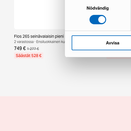
Samtyckesval
Nödvändig
Flos 265 seinävalaisin pieni musta
Marset Ginge
2 varastossa · Ensiluokkainen kunto
3 varastossa · 
Avvisa
749 €
375 €
1 277 €
582 €
Säästät 528 €
Säästät 207