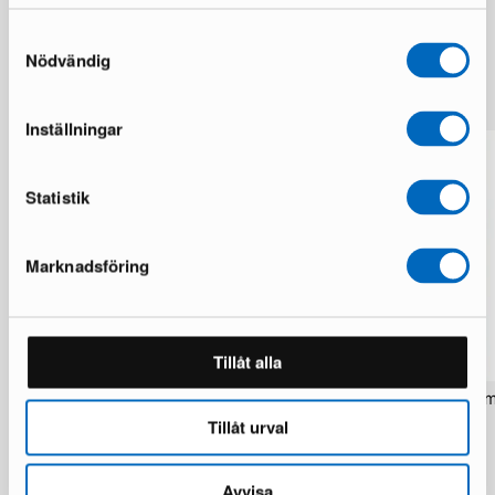
Samtyckesval
Nödvändig
Lisää samalta brändiltä
Inställningar
Statistik
Marknadsföring
Tillåt alla
Rezas Modern Handmade Mix matto
Pakistan handknotted itä
200 x 220 cm
matto 63 x 186 cm
Tillåt urval
1 varastossa · Upouusi kunto
1 varastossa · Upouusi kunto
1 537 €
283 €
1 922 €
354 €
Avvisa
Säästät 385 €