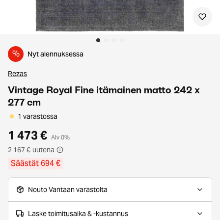
%
Nyt alennuksessa
Rezas
Vintage Royal Fine itämainen matto 242 x
277 cm
1 varastossa
1 473 €
Alv 0%
2 167 €
uutena
Säästät 694 €
Nouto Vantaan varastolta
Laske toimitusaika & -kustannus