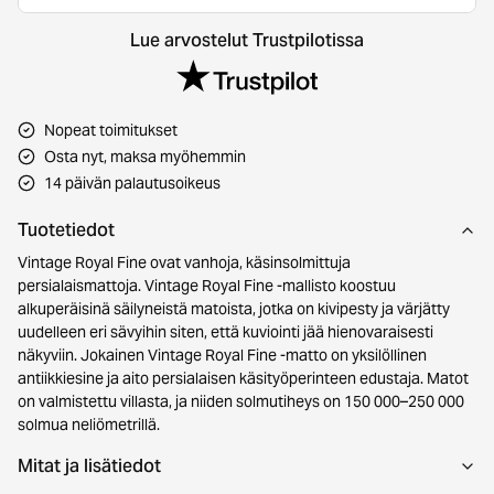
Lue arvostelut Trustpilotissa
Nopeat toimitukset
Osta nyt, maksa myöhemmin
14 päivän palautusoikeus
Tuotetiedot
Vintage Royal Fine ovat vanhoja, käsinsolmittuja
persialaismattoja. Vintage Royal Fine -mallisto koostuu
alkuperäisinä säilyneistä matoista, jotka on kivipesty ja värjätty
uudelleen eri sävyihin siten, että kuviointi jää hienovaraisesti
näkyviin. Jokainen Vintage Royal Fine -matto on yksilöllinen
antiikkiesine ja aito persialaisen käsityöperinteen edustaja. Matot
on valmistettu villasta, ja niiden solmutiheys on 150 000–250 000
solmua neliömetrillä.
Mitat ja lisätiedot