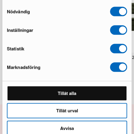
Samtyckesval
Nödvändig
Inställningar
Statistik
Ella sänky 280 x 200 cm ruskea
Hilton sänkypaketti 180 x
vihreä
1 varastossa · Upouusi kunto
Marknadsföring
1 varastossa · Upouusi kunto
1 043 €
1 738 €
451 €
904 €
Säästät 695 €
Säästät 453 €
Tillåt alla
Tillåt urval
10% alennusta seuraavasta
Avvisa