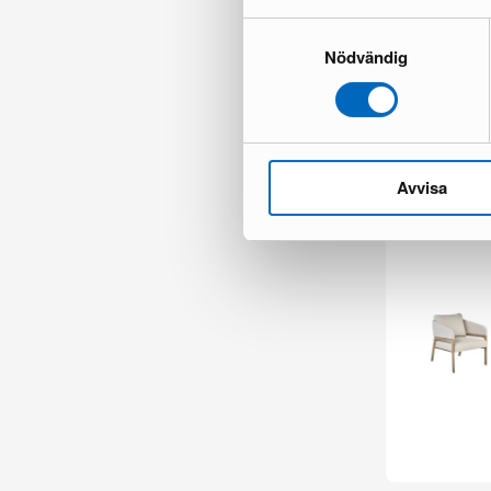
Samtyckesval
Nödvändig
deNoord Marcu
1 varastossa ·
597 €
1 713 €
Säästät 1 116
Avvisa