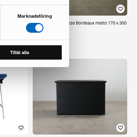
Marknadsföring
etti
Brita Sweden Trapeze Bordeaux matto 170 x 300
cm
2 varastossa ·
374 €
661 €
Säästät 287 €
Tillåt alla