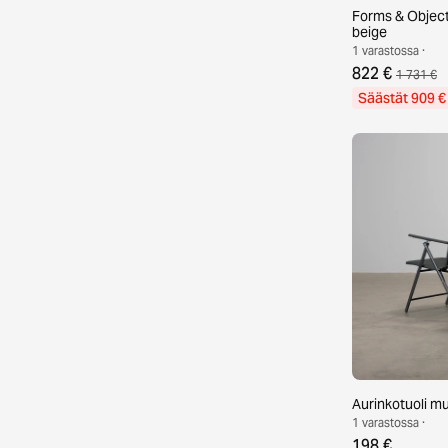
Forms & Object
beige
1 varastossa ·
822 €
1 731 €
Säästät 909 €
Aurinkotuoli mus
1 varastossa ·
198 €