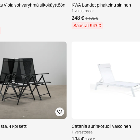
s Viola sohvaryhmä ulkokäyttöön
KWA Landet pihakeinu sininen
1 varastossa ·
248 €
1 195 €
Säästät 947 €
ta, 4 kpl setti
Catania aurinkotuoli valkoinen
1 varastossa ·
184 €
288 €