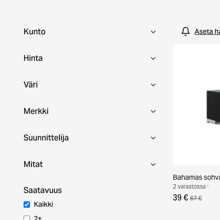
second hand -ulkokalusteilla kotoisa keidas jo tänään!
Kunto
Aseta h
Hinta
Väri
Merkki
Suunnittelija
Mitat
Bahamas sohv
2 varastossa ·
Saatavuus
39 €
67 €
Kaikki
2+