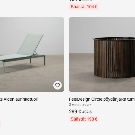
Säästät 104 €
s Aiden aurinkotuoli
FeelDesign Circle pöydänjalka t
3 varastossa ·
299 €
497 €
Säästät 198 €