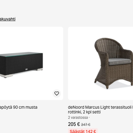
akuvahti
apöytä 90 cm musta
deNoord Marcus Light terassituol
rottinki, 2 kpl setti
2 varastossa ·
205 €
347 €
Säästät 142 €