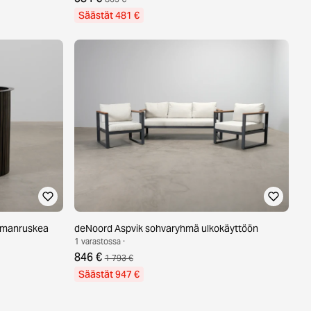
Säästät 481 €
ummanruskea
deNoord Aspvik sohvaryhmä ulkokäyttöön
1 varastossa ·
846 €
1 793 €
Säästät 947 €