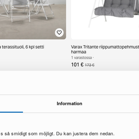
erassituoli, 6 kpl setti
Varax Tritante riippumattopehmus
harmaa
1 varastossa ·
101 €
173 €
Information
oss så smidigt som möjligt. Du kan justera dem nedan.