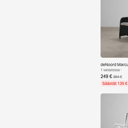
deNoord Marcus 
1 varastossa ·
249 €
384 €
Säästät 135 €