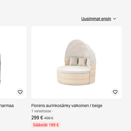
i harmaa
Florens aurinkosänky valkoinen / beige
1 varastossa ·
299 €
498 €
Säästät 199 €