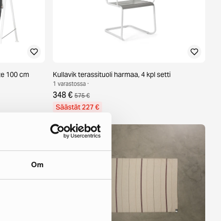
te 100 cm
Kullavik terassituoli harmaa, 4 kpl setti
1 varastossa ·
348 €
575 €
Säästät 227 €
Om