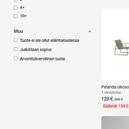
4+
10+
Muu
Tuote ei ole ollut eläintaloudessa
Julkitilaan sopiva
Arvonlisäverollinen tuote
Pelanda ulkos
1 varastossa ·
129 €
288 €
Säästät 159 €