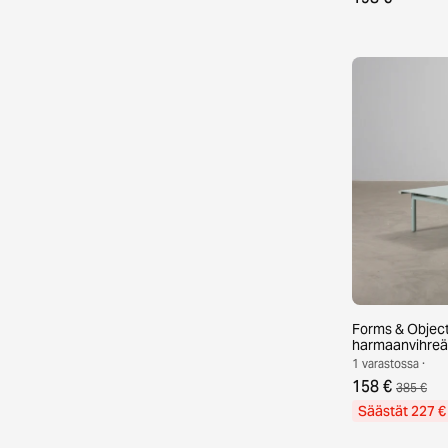
Forms & Object
harmaanvihreä
1 varastossa ·
158 €
385 €
Säästät 227 €