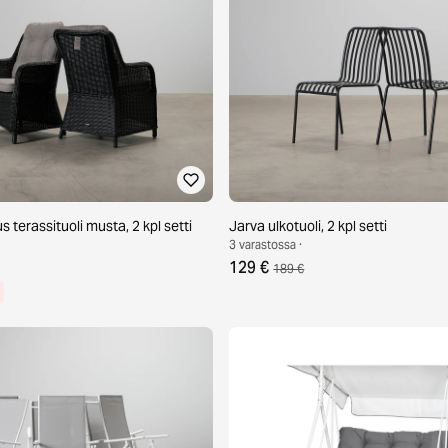
terassituoli musta, 2 kpl setti
Jarva ulkotuoli, 2 kpl setti
3 varastossa ·
129 €
189 €