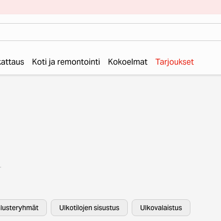
 kattaus
Koti ja remontointi
Kokoelmat
Tarjoukset
e!
ssa
lusteryhmät
Ulkotilojen sisustus
Ulkovalaistus