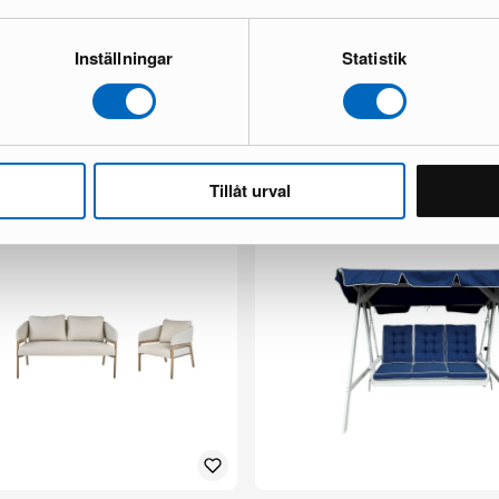
Inställningar
Statistik
s ulkokalusteryhmä
Thor Light terassituoli beige, 2 kpl s
1 varastossa ·
79 €
140 €
 €
Tillåt urval