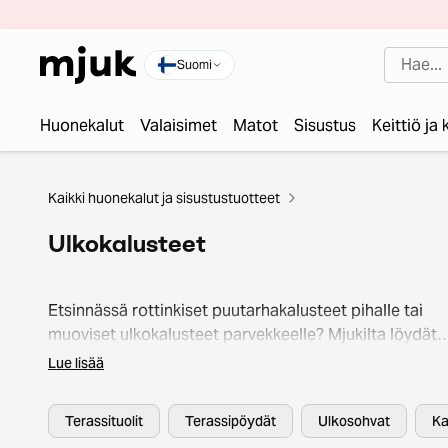
Suomi
Huonekalut
Valaisimet
Matot
Sisustus
Keittiö ja
Kaikki huonekalut ja sisustustuotteet
Ulkokalusteet
Etsinnässä rottinkiset puutarhakalusteet pihalle tai
muoviset ulkokalusteet parvekkeelle? Mjukilta löydät
second hand -ulkokalusteita edullisesti ja
Lue lisää
ympäristöystävällisesti, niin parvekkeelle kuin terassill
Osta kotiin kauniit puiset penkit tai muoviset tuolit joi
Terassituolit
Terassipöydät
Ulkosohvat
Ka
voit nauttia kevätauringosta tai syksyn ruskasta. Luo