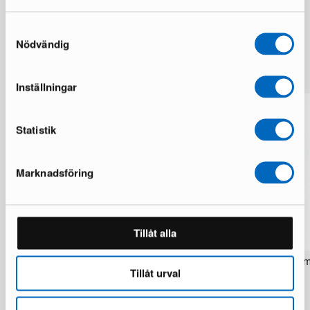
Samtyckesval
Nödvändig
Lisää samalta brändiltä
Inställningar
Statistik
Marknadsföring
Tillåt alla
Rezas Modern Handmade Mix matto
Pakistan handknotted itä
Tillåt urval
200 x 220 cm
matto 63 x 186 cm
1 varastossa · Upouusi kunto
1 varastossa · Upouusi kunto
1 537 €
283 €
1 922 €
354 €