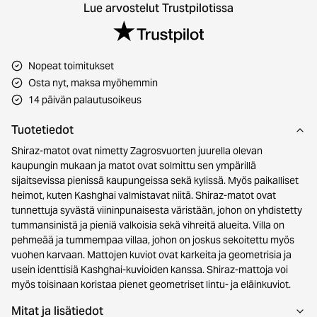
Lue arvostelut Trustpilotissa
Nopeat toimitukset
Osta nyt, maksa myöhemmin
14 päivän palautusoikeus
Tuotetiedot
Shiraz-matot ovat nimetty Zagrosvuorten juurella olevan
kaupungin mukaan ja matot ovat solmittu sen ympärillä
sijaitsevissa pienissä kaupungeissa sekä kylissä. Myös paikalliset
heimot, kuten Kashghai valmistavat niitä. Shiraz-matot ovat
tunnettuja syvästä viininpunaisesta väristään, johon on yhdistetty
tummansinistä ja pieniä valkoisia sekä vihreitä alueita. Villa on
pehmeää ja tummempaa villaa, johon on joskus sekoitettu myös
vuohen karvaan. Mattojen kuviot ovat karkeita ja geometrisia ja
usein identtisiä Kashghai-kuvioiden kanssa. Shiraz-mattoja voi
myös toisinaan koristaa pienet geometriset lintu- ja eläinkuviot.
Mitat ja lisätiedot