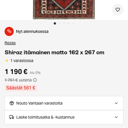
%
Nyt alennuksessa
Rezas
Shiraz itämainen matto 162 x 267 cm
1 varastossa
1 190 €
Alv 0%
1 751 €
uutena
Säästät 561 €
Nouto Vantaan varastolta
Laske toimitusaika & -kustannus