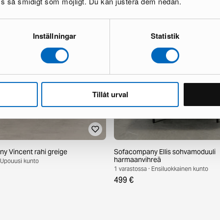
oss så smidigt som möjligt. Du kan justera dem nedan.
Inställningar
Statistik
Tillåt urval
 Vincent rahi greige
Sofacompany Ellis sohvamoduuli
harmaanvihreä
· Upouusi kunto
1 varastossa · Ensiluokkainen kunto
499 €