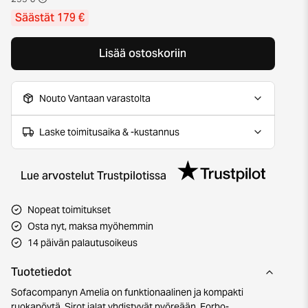
Säästät 179 €
Lisää ostoskoriin
Nouto Vantaan varastolta
Laske toimitusaika & -kustannus
Lue arvostelut Trustpilotissa
Nopeat toimitukset
Osta nyt, maksa myöhemmin
14 päivän palautusoikeus
Tuotetiedot
Sofacompanyn Amelia on funktionaalinen ja kompakti
ruokapöytä. Sirot jalat yhdistyvät pyöreään, Forbo-