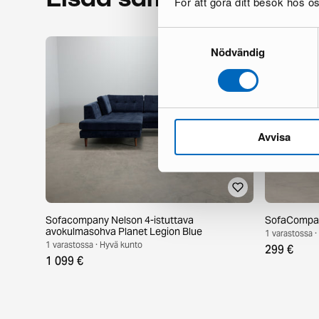
För att göra ditt besök hos 
Samtyckesval
Nödvändig
Avvisa
Sofacompany Nelson 4-istuttava
SofaCompany
avokulmasohva Planet Legion Blue
1 varastossa 
1 varastossa · Hyvä kunto
299 €
1 099 €