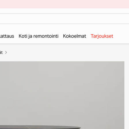
 kattaus
Koti ja remontointi
Kokoelmat
Tarjoukset
ät