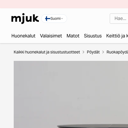
Suomi
Huonekalut
Valaisimet
Matot
Sisustus
Keittiö ja
Kaikki huonekalut ja sisustustuotteet
Pöydät
Ruokapöyd