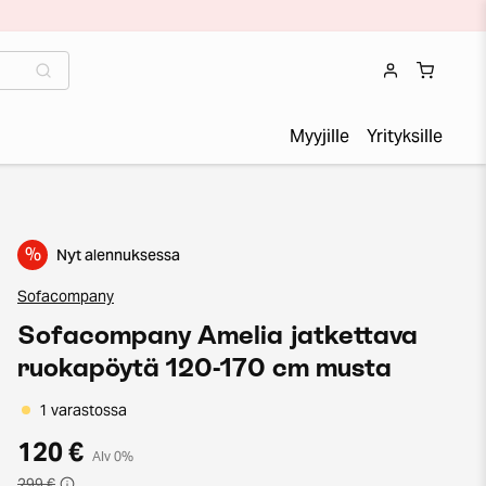
Myyjille
Yrityksille
%
Nyt alennuksessa
Sofacompany
Sofacompany Amelia jatkettava
ruokapöytä 120-170 cm musta
1 varastossa
120 €
Alv 0%
299 €