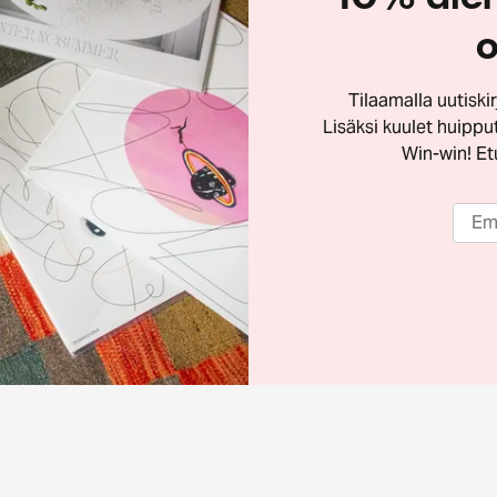
o
Tilaamalla uutisk
Lisäksi kuulet huippu
Win-win! Etu