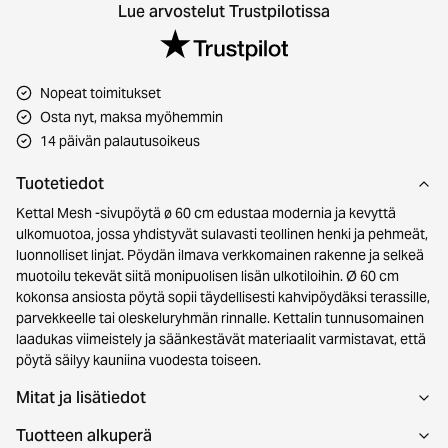
Lue arvostelut Trustpilotissa
Nopeat toimitukset
Osta nyt, maksa myöhemmin
14 päivän palautusoikeus
Tuotetiedot
Kettal Mesh -sivupöytä ø 60 cm edustaa modernia ja kevyttä
ulkomuotoa, jossa yhdistyvät sulavasti teollinen henki ja pehmeät,
luonnolliset linjat. Pöydän ilmava verkkomainen rakenne ja selkeä
muotoilu tekevät siitä monipuolisen lisän ulkotiloihin. Ø 60 cm
kokonsa ansiosta pöytä sopii täydellisesti kahvipöydäksi terassille,
parvekkeelle tai oleskeluryhmän rinnalle. Kettalin tunnusomainen
laadukas viimeistely ja säänkestävät materiaalit varmistavat, että
pöytä säilyy kauniina vuodesta toiseen.
Mitat ja lisätiedot
Tuotteen alkuperä