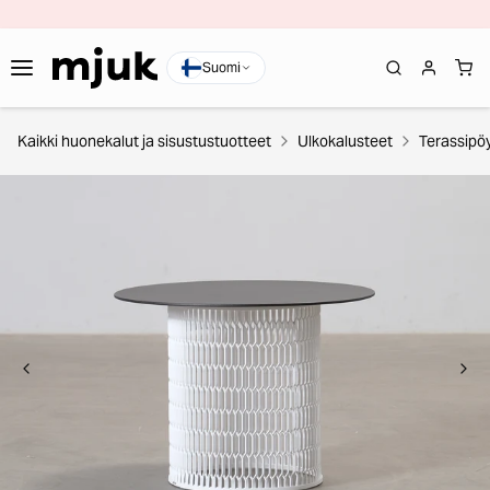
Suomi
Kaikki huonekalut ja sisustustuotteet
Ulkokalusteet
Terassipö