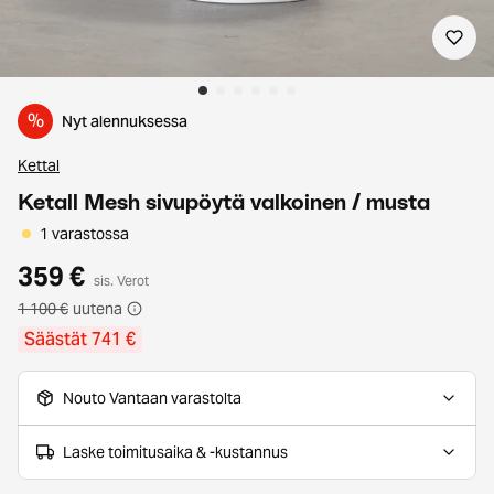
%
Nyt alennuksessa
Kettal
Ketall Mesh sivupöytä valkoinen / musta
1 varastossa
359 €
sis. Verot
1 100 €
uutena
Säästät 741 €
Nouto Vantaan varastolta
Laske toimitusaika & -kustannus