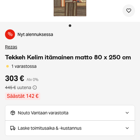
%
Nyt alennuksessa
Rezas
Tekkeh Kelim itämainen matto 80 x 250 cm
1 varastossa
303 €
Alv 0%
445 €
uutena
Säästät 142 €
Nouto Vantaan varastolta
Laske toimitusaika & -kustannus