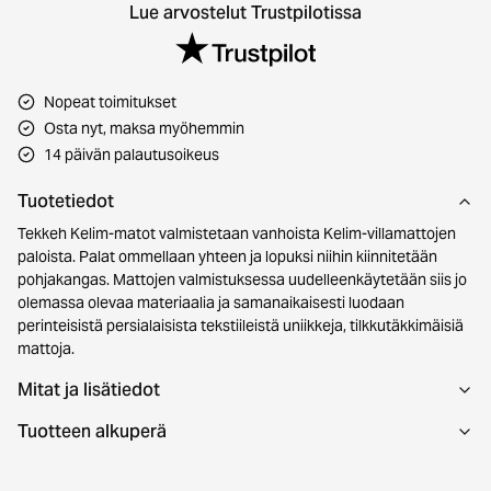
Lue arvostelut Trustpilotissa
Nopeat toimitukset
Osta nyt, maksa myöhemmin
14 päivän palautusoikeus
Tuotetiedot
Tekkeh Kelim-matot valmistetaan vanhoista Kelim-villamattojen
paloista. Palat ommellaan yhteen ja lopuksi niihin kiinnitetään
pohjakangas. Mattojen valmistuksessa uudelleenkäytetään siis jo
olemassa olevaa materiaalia ja samanaikaisesti luodaan
perinteisistä persialaisista tekstiileistä uniikkeja, tilkkutäkkimäisiä
mattoja.
Mitat ja lisätiedot
Tuotteen alkuperä