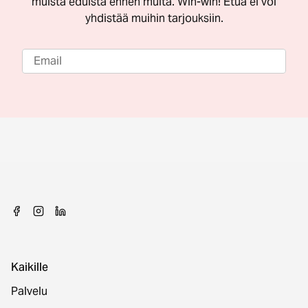
muista eduista ennen muita. Win-win! Etua ei voi
yhdistää muihin tarjouksiin.
Kaikille
Palvelu