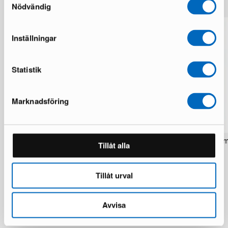
Nödvändig
Inställningar
Statistik
Marknadsföring
Rezas Modern Handmade Mix matto
Pakistan handknotted itä
Tillåt alla
200 x 220 cm
matto 63 x 186 cm
1 varastossa · Upouusi kunto
1 varastossa · Upouusi kunto
1 537 €
283 €
1 922 €
354 €
Tillåt urval
Säästät 385 €
Avvisa