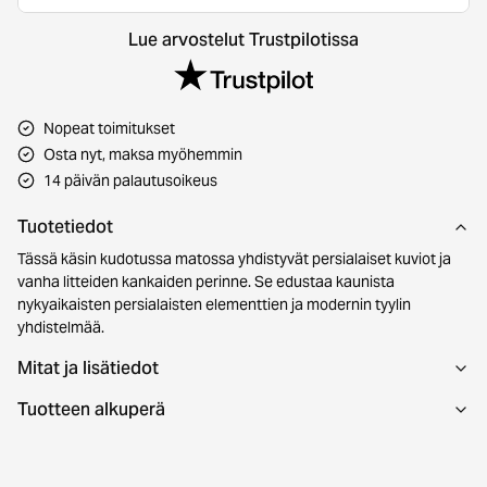
Lue arvostelut Trustpilotissa
Nopeat toimitukset
Osta nyt, maksa myöhemmin
14 päivän palautusoikeus
Tuotetiedot
Tässä käsin kudotussa matossa yhdistyvät persialaiset kuviot ja
vanha litteiden kankaiden perinne. Se edustaa kaunista
nykyaikaisten persialaisten elementtien ja modernin tyylin
yhdistelmää.
Mitat ja lisätiedot
Tuotteen alkuperä