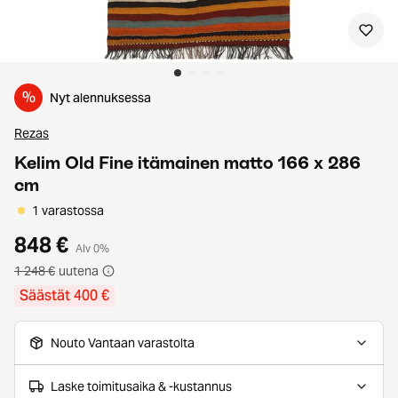
%
Nyt alennuksessa
Rezas
Kelim Old Fine itämainen matto 166 x 286
cm
1 varastossa
848 €
Alv 0%
1 248 €
uutena
Säästät 400 €
Nouto Vantaan varastolta
Laske toimitusaika & -kustannus