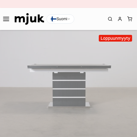
Suomi
Loppuunmyyty