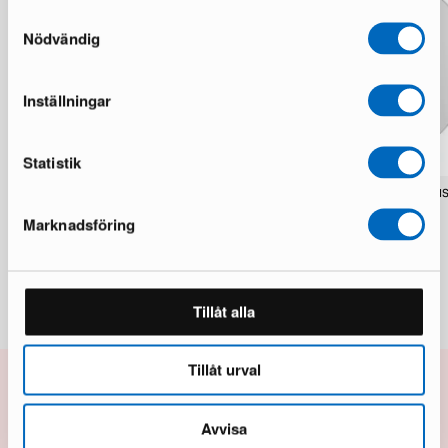
Samtyckesval
Nödvändig
Inställningar
Statistik
Peyra ruokapöytä 200 cm pähkinä
Rusan peili 70 x 70 cm mu
1 varastossa · Kohtalainen kunto
1 varastossa · Upouusi kunto
Marknadsföring
226 €
65 €
869 €
96 €
Säästät 643 €
Tillåt alla
Tillåt urval
10% alennusta seuraavasta
Avvisa