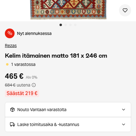
%
Nyt alennuksessa
Rezas
Kelim itämainen matto 181 x 246 cm
1 varastossa
465 €
Alv 0%
684 €
uutena
Säästät 219 €
Nouto Vantaan varastolta
Laske toimitusaika & -kustannus