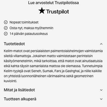
Lue arvostelut Trustpilotissa
Nopeat toimitukset
Osta nyt, maksa myöhemmin
14 päivän palautusoikeus
Tuotetiedot
Kelim-matot ovat persialaisten paimentolaisheimojen valmistamia
sileitä villamattoja. Jokainen matto valmistetaan perinteisin
käsityömenetelmin, mikä tarkoittaa, että matot ovat ainutlaatuisia
eikä kahta täysin samanlaista mattoa ole olemassa. Tunnetuimpia
Kelim-tyylejä ovat Seneh, Sumak, Fars ja Gashghai, ja niille kaikille
on yhteistä luonnonläheinen värimaailma sekä geometrinen
kuviointi.
Mitat ja lisätiedot
Tuotteen alkuperä