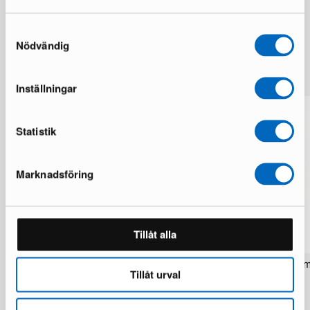
Samtyckesval
Nödvändig
Lisää samalta brändiltä
Inställningar
Statistik
Marknadsföring
Tillåt alla
Rezas Modern Handmade Mix matto
Pakistan handknotted itä
Tillåt urval
200 x 220 cm
matto 63 x 186 cm
1 varastossa · Upouusi kunto
1 varastossa · Upouusi kunto
1 537 €
283 €
1 922 €
354 €