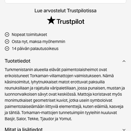
Lue arvostelut Trustpilotissa
Nopeat toimitukset
Osta nyt, maksa myöhemmin
14 päivän palautusoikeus
Tuotetiedot
Turkmenistanin alueella elävät paimentolaisheimot ovat
erikoistuneet Torkaman-villamattojen valmistukseen. Nämä
käsinsolmitut, lyhytnukkaiset matot erottuvat paksuilla
reunuksillaan ja rajatulla väripaletillaan, jossa punaisen, mustan ja
luonnonvalkoisen sävyt ovat keskiössä. Mattoja koristavat myös
monimutkaiset geometriset kuviot, jotka usein symboloivat
paimentolaiselämään liittyviä elementtejä, kuten eläimiä, kasveja
ja tähtiä. Torkaman-mattojen tunnetuimpiin tyyleihin kuuluvat
Basjir, Salor, Tekke, Tjaudor ja Yomut.
Mitat ja lisätiedot