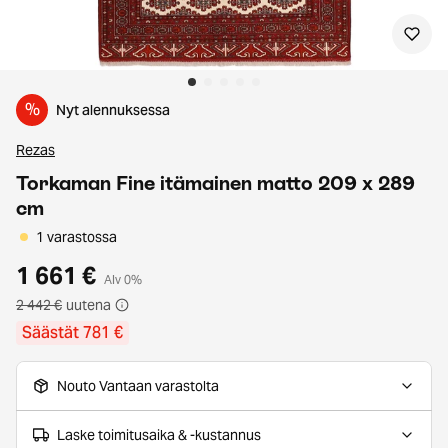
%
Nyt alennuksessa
Rezas
Torkaman Fine itämainen matto 209 x 289
cm
1 varastossa
1 661 €
Alv 0%
2 442 €
uutena
Säästät 781 €
Nouto Vantaan varastolta
Laske toimitusaika & -kustannus