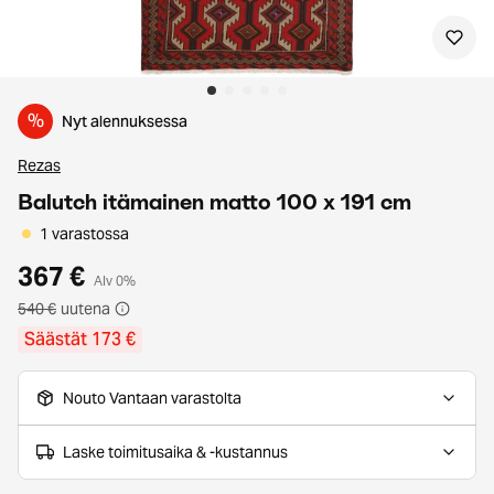
%
Nyt alennuksessa
Rezas
Balutch itämainen matto 100 x 191 cm
1 varastossa
367 €
Alv 0%
540 €
uutena
Säästät 173 €
Nouto Vantaan varastolta
Laske toimitusaika & -kustannus