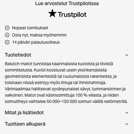
Lue arvostelut Trustpilotissa
Nopeat toimitukset
Osta nyt, maksa myöhemmin
14 päivän palautusoikeus
Tuotetiedot
Balutch-matot tunnistaa kaarimaisista kuvioista ja tiiviistä
sommittelusta. Kuviot koostuvat usein yksinkertaisista
geometrisista elementeistä tai ruutumaisista rakenteista, ja
toisinaan niissä esiintyy myös lintuja tai ihmishahmoja.
Värimaailmaa hallitsevat syvänpunaiset sävyt, tummansininen ja
valkoinen. Matot ovat käsinsolmittuja 100 % villasta, ja niiden
solmutiheys vaihtelee 50 000–150 000 solmun välillä neliömetrillä.
Mitat ja lisätiedot
Tuotteen alkuperä