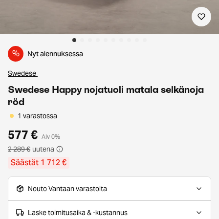
%
Nyt alennuksessa
Swedese
Swedese Happy nojatuoli matala selkänoja
röd
1 varastossa
577 €
Alv 0%
2 289 €
uutena
Säästät 1 712 €
Nouto Vantaan varastolta
Laske toimitusaika & -kustannus