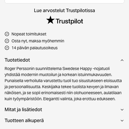
Lue arvostelut Trustpilotissa
Nopeat toimitukset
Osta nyt, maksa myöhemmin
14 päivän palautusoikeus
Tuotetiedot
Roger Perssonin suunnittelema Swedese Happy -nojatuoli
yhdistää modernin muotoilun ja korkean istuinmukavuuden.
Punaisella verhoilulla varustettu tuoli tuo sisustukseen eloisuutta
ja persoonallisuutta. Keskijalka tekee tuolista kevyen ja ilmavan
näköisen, ja se sopii erinomaisesti niin olohuoneeseen, aulatilaan
kuin työympäristöön. Elegantti valinta, joka erottuu edukseen.
Mitat ja lisätiedot
Tuotteen alkuperä