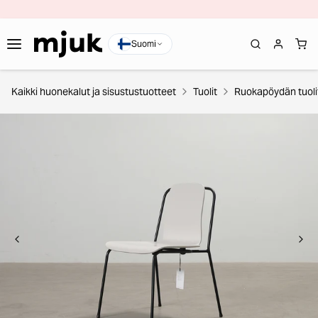
Suomi
Kaikki huonekalut ja sisustustuotteet
Tuolit
Ruokapöydän tuoli