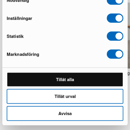
Nödvändig
Inställningar
Statistik
Marknadsföring
Normann Copenhagen Grant L111
Normann Copenhagen Vig
seinävalaisin kromi
ruokapöytä
Tillåt alla
1 varastossa · Hyvä kunto
1 varastossa · Hyvä kunto
465 €
354 €
789 €
673 €
Tillåt urval
Säästät 324 €
Säästät 319 €
Avvisa