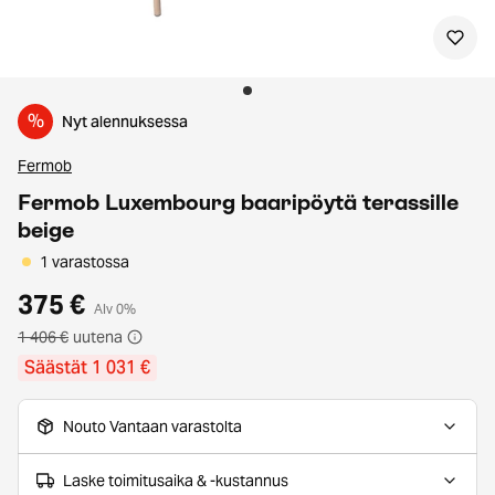
%
Nyt alennuksessa
Fermob
Fermob Luxembourg baaripöytä terassille
beige
1 varastossa
375 €
Alv 0%
1 406 €
uutena
Säästät 1 031 €
Nouto Vantaan varastolta
Laske toimitusaika & -kustannus