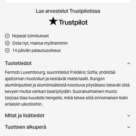
Lue arvostelut Trustpilotissa
Nopeat toimitukset
Osta nyt, maksa myöhemmin
14 päivän palautusoikeus
Tuotetiedot
Fermob Luxembourg, suunnitellut Frédéric Sofia, yhdistää
ajattoman muotoilun ja kestävät materiaalit. Rungon
alumiiniputket ja alumiinisäleistä koostuva pöytätaso tekevät siitä
kevyen mutta vankan baaripöydän. Suorakulmainen muoto
tarjoaa tilaa kuudelle hengelle, mikä tekee siitä erinomaisen lisän
erilaisiin ulkotiloihin.
Mitat ja lisätiedot
Tuotteen alkuperä