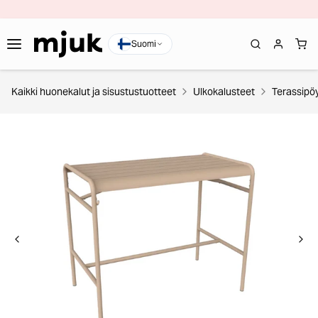
Suomi
Kaikki huonekalut ja sisustustuotteet
Ulkokalusteet
Terassipö