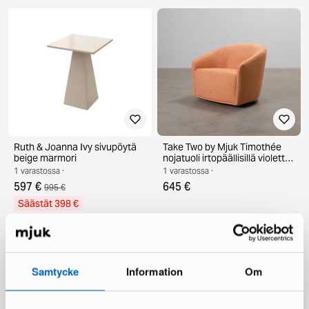
Ruth & Joanna Ivy sivupöytä
Take Two by Mjuk Timothée
beige marmori
nojatuoli irtopäällisillä violetti &
oranssi
1 varastossa ·
1 varastossa ·
597 €
645 €
995 €
Säästät 398 €
Samtycke
Information
Om