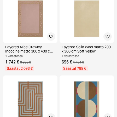
Layered Alice Crawley
Layered Solid Wool matto 200
Indocine matto 300 x 400 cm
x 300 cm Soft Yellow
Mellow Rose
1 varastossa ·
1 varastossa ·
1 742 €
696 €
3 835 €
1 494 €
Säästät 2 093 €
Säästät 798 €