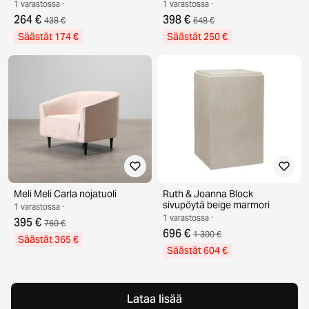
1 varastossa ·
1 varastossa ·
264 €
398 €
438 €
648 €
Säästät 174 €
Säästät 250 €
Meli Meli Carla nojatuoli
Ruth & Joanna Block
sivupöytä beige marmori
1 varastossa ·
1 varastossa ·
395 €
760 €
696 €
1 300 €
Säästät 365 €
Säästät 604 €
Lataa lisää