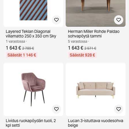
Layered Teklan Diagonal
Herman Miller Rohde Paldao
villamatto 250 x 350 cm Sky
sohvapöytä tammi
1 varastossa ·
5 varastossa ·
1 643 €
1 643 €
2 789 €
2 571 €
Säästät 1 146 €
Säästät 928 €
Lividus ruokapöydän tuoli, 2
Lucan 3-istuttava vuodesohva
kpl setti
beige