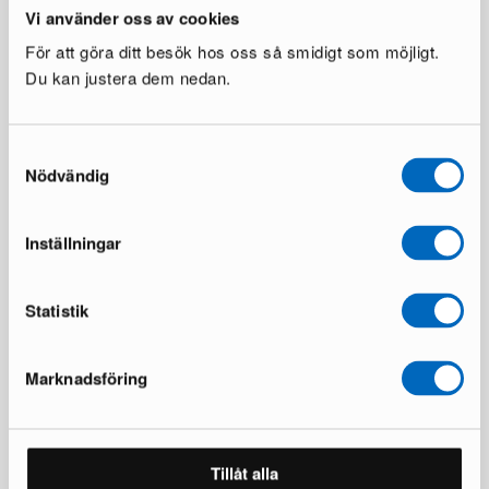
Vi använder oss av cookies
För att göra ditt besök hos oss så smidigt som möjligt.
Du kan justera dem nedan.
Profim Revo C150 pöytä
Vitra Alcove Highback 2-
istuttava akustiikkasohva
1 varastossa ·
punainen
1 varastossa ·
497 €
1 375 €
1 228 €
6 650 €
Samtyckesval
Säästät 878 €
Säästät 5 422 €
Nödvändig
Inställningar
Statistik
Marknadsföring
Muuto Five rahi
Magis Bureaurama työpöytä
tummansininen Extra Large
musta
1 varastossa ·
1 varastossa ·
Tillåt alla
1 069 €
597 €
2 820 €
1 459 €