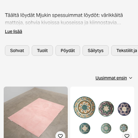
Täältä löydät Mjukin spessuimmat löydöt: värikkäitä
mattoja, sohvia kivoissa kuoseissa ja kiinnostavia
tekstuureja.
Lue lisää
Sohvat
Tuolit
Pöydät
Säilytys
Tekstiilit j