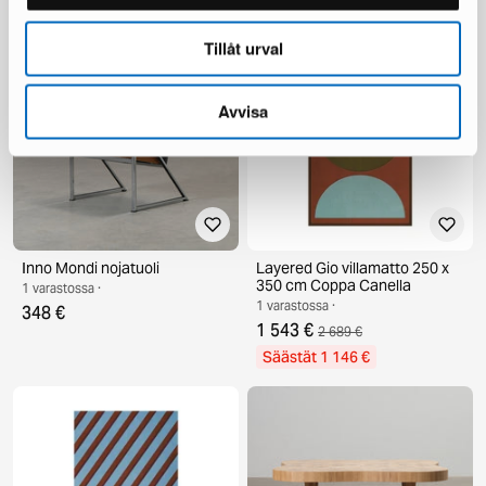
Säästät 1 751 €
Säästät 862 €
Tillåt urval
Avvisa
Inno Mondi nojatuoli
Layered Gio villamatto 250 x
350 cm Coppa Canella
1 varastossa ·
1 varastossa ·
348 €
1 543 €
2 689 €
Säästät 1 146 €