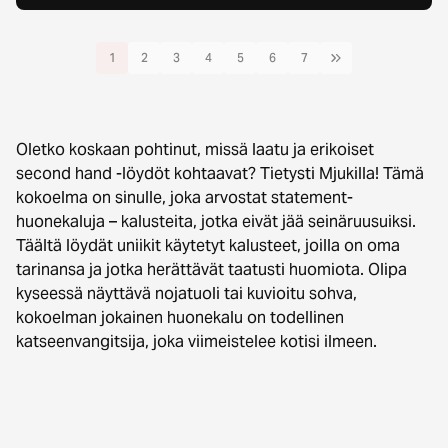
1
2
3
4
5
6
7
Oletko koskaan pohtinut, missä laatu ja erikoiset
second hand -löydöt kohtaavat? Tietysti Mjukilla! Tämä
kokoelma on sinulle, joka arvostat statement-
huonekaluja – kalusteita, jotka eivät jää seinäruusuiksi.
Täältä löydät uniikit käytetyt kalusteet, joilla on oma
tarinansa ja jotka herättävät taatusti huomiota. Olipa
kyseessä näyttävä nojatuoli tai kuvioitu sohva,
kokoelman jokainen huonekalu on todellinen
katseenvangitsija, joka viimeistelee kotisi ilmeen.