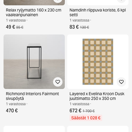
Relax ryijymatto 160 x 230 cm
Namdinh riippuva koriste, 6 kpl
vaaleanpunainen
setti
1 varastossa ·
1 varastossa ·
49 €
83 €
85 €
130 €
Richmond Interiors Fairmont
Layered x Evelina Kroon Dusk
sivupöytä
juuttimatto 250 x 350 cm
1 varastossa ·
1 varastossa ·
470 €
672 €
1 700 €
Säästät 1 028 €