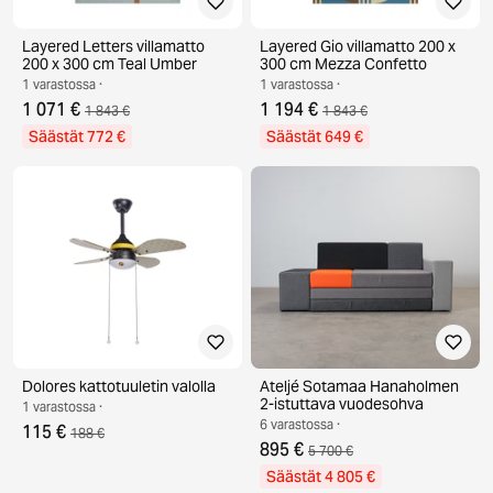
Layered Letters villamatto
Layered Gio villamatto 200 x
200 x 300 cm Teal Umber
300 cm Mezza Confetto
1 varastossa ·
1 varastossa ·
1 071 €
1 194 €
1 843 €
1 843 €
Säästät 772 €
Säästät 649 €
Dolores kattotuuletin valolla
Ateljé Sotamaa Hanaholmen
2-istuttava vuodesohva
1 varastossa ·
6 varastossa ·
115 €
188 €
895 €
5 700 €
Säästät 4 805 €