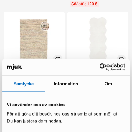
Säästät 120 €
Rugvista Hugo villamatto 140
Rugvista Olga matto 80 x 200
x 200 cm
cm valkoinen
1 varastossa ·
1 varastossa ·
Samtycke
Information
Om
194 €
55 €
299 €
89 €
Säästät 105 €
Vi använder oss av cookies
För att göra ditt besök hos oss så smidigt som möjligt.
Du kan justera dem nedan.