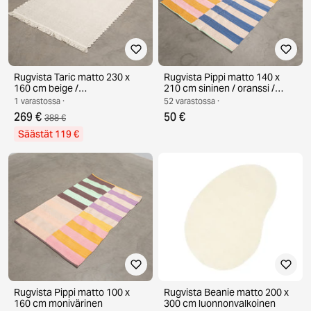
Rugvista Taric matto 230 x
Rugvista Pippi matto 140 x
160 cm beige /
210 cm sininen / oranssi /
luonnonvalkoinen
vaaleanpunainen /
1 varastossa ·
52 varastossa ·
vaaleanvihreä /
269 €
50 €
388 €
luonnonvalkoinen
Säästät 119 €
Rugvista Pippi matto 100 x
Rugvista Beanie matto 200 x
160 cm monivärinen
300 cm luonnonvalkoinen