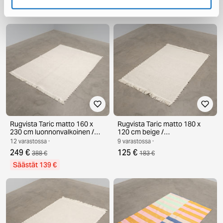
Säästät 181 €
Rugvista Taric matto 160 x
Rugvista Taric matto 180 x
230 cm luonnonvalkoinen /
120 cm beige /
beige
luonnonvalkoinen
12 varastossa ·
9 varastossa ·
249 €
125 €
388 €
183 €
Säästät 139 €