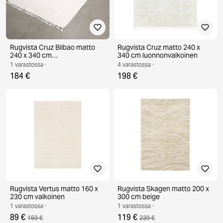
Rugvista Cruz Bilbao matto
Rugvista Cruz matto 240 x
240 x 340 cm
340 cm luonnonvalkoinen
luonnonvalkoinen
1 varastossa ·
4 varastossa ·
184 €
198 €
Rugvista Vertus matto 160 x
Rugvista Skagen matto 200 x
230 cm valkoinen
300 cm beige
1 varastossa ·
1 varastossa ·
89 €
119 €
159 €
239 €