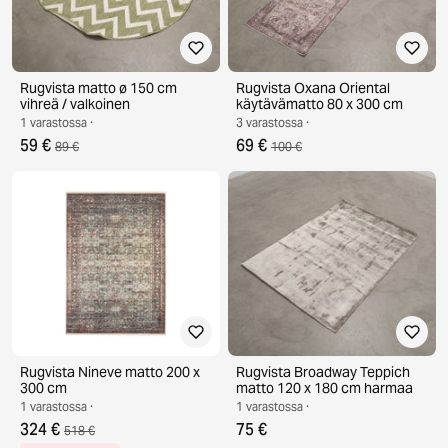
Rugvista matto ø 150 cm
Rugvista Oxana Oriental
vihreä / valkoinen
käytävämatto 80 x 300 cm
1 varastossa ·
3 varastossa ·
59 €
69 €
89 €
100 €
Rugvista Nineve matto 200 x
Rugvista Broadway Teppich
300 cm
matto 120 x 180 cm harmaa
1 varastossa ·
1 varastossa ·
324 €
75 €
518 €