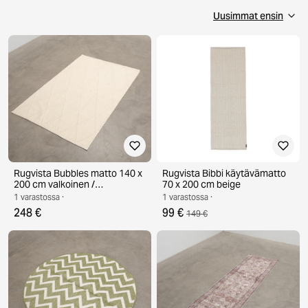
Rugvista Bubbles matto 140 x
Rugvista Bibbi käytävämatto
200 cm valkoinen /
70 x 200 cm beige
luonnonvalkoinen
1 varastossa ·
1 varastossa ·
248 €
99 €
149 €