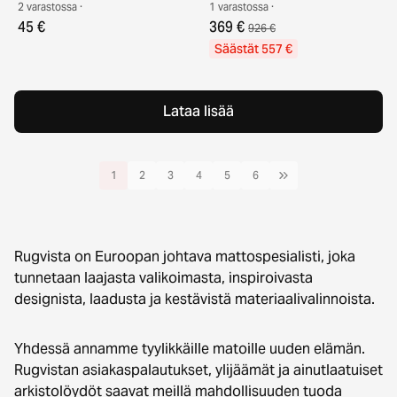
2 varastossa ·
1 varastossa ·
45 €
369 €
926 €
Säästät 557 €
Lataa lisää
1
2
3
4
5
6
Rugvista on Euroopan johtava mattospesialisti, joka
tunnetaan laajasta valikoimasta, inspiroivasta
designista, laadusta ja kestävistä materiaalivalinnoista.
Yhdessä annamme tyylikkäille matoille uuden elämän.
Rugvistan asiakaspalautukset, ylijäämät ja ainutlaatuiset
arkistolöydöt saavat meillä mahdollisuuden tuoda