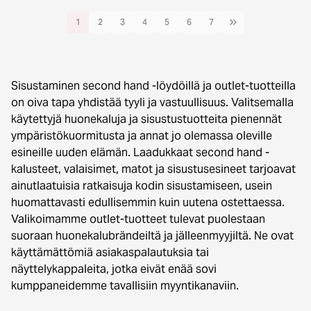
1
2
3
4
5
6
7
Sisustaminen second hand -löydöillä ja outlet-tuotteilla
on oiva tapa yhdistää tyyli ja vastuullisuus. Valitsemalla
käytettyjä huonekaluja ja sisustustuotteita pienennät
ympäristökuormitusta ja annat jo olemassa oleville
esineille uuden elämän. Laadukkaat second hand -
kalusteet, valaisimet, matot ja sisustusesineet tarjoavat
ainutlaatuisia ratkaisuja kodin sisustamiseen, usein
huomattavasti edullisemmin kuin uutena ostettaessa.
Valikoimamme outlet-tuotteet tulevat puolestaan
suoraan huonekalubrändeiltä ja jälleenmyyjiltä. Ne ovat
käyttämättömiä asiakaspalautuksia tai
näyttelykappaleita, jotka eivät enää sovi
kumppaneidemme tavallisiin myyntikanaviin.