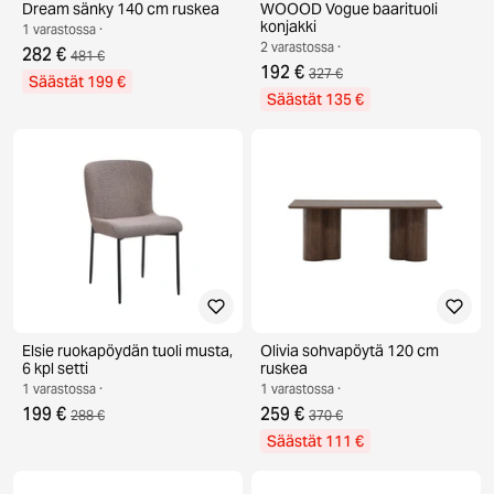
Dream sänky 140 cm ruskea
WOOOD Vogue baarituoli
konjakki
1 varastossa ·
2 varastossa ·
282 €
481 €
192 €
327 €
Säästät 199 €
Säästät 135 €
Elsie ruokapöydän tuoli musta,
Olivia sohvapöytä 120 cm
6 kpl setti
ruskea
1 varastossa ·
1 varastossa ·
199 €
259 €
288 €
370 €
Säästät 111 €