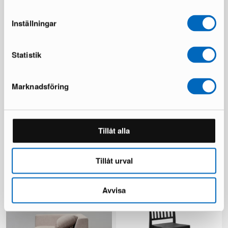
Säästät 239 €
Säästät 137 €
Inställningar
Statistik
Marknadsföring
KM Home Relax matto 240 x
Chesterfield Lyx nojatuoli
Tillåt alla
300 cm valkoinen
tummanruskea nahka
1 varastossa ·
1 varastossa ·
110 €
335 €
481 €
Tillåt urval
Säästät 146 €
Avvisa