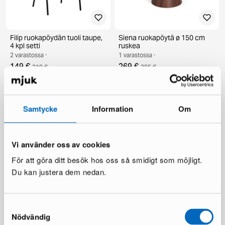
Filip ruokapöydän tuoli taupe,
Siena ruokapöytä ø 150 cm
4 kpl setti
ruskea
2 varastossa ·
1 varastossa ·
149 €
269 €
219 €
385 €
Säästät 116 €
Samtycke
Information
Om
Vi använder oss av cookies
För att göra ditt besök hos oss så smidigt som möjligt.
Du kan justera dem nedan.
Scandinavian Choice Lyon
deNoord Marcus terassipöytä
ruokapöytä ø 150 cm
ø 140 cm harmaa
Samtyckesval
1 varastossa ·
1 varastossa ·
Nödvändig
359 €
199 €
598 €
336 €