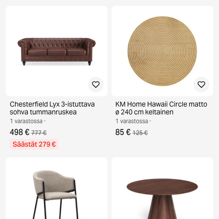
Chesterfield Lyx 3-istuttava
KM Home Hawaii Circle matto
sohva tummanruskea
ø 240 cm keltainen
1 varastossa ·
1 varastossa ·
498 €
85 €
777 €
125 €
Säästät 279 €