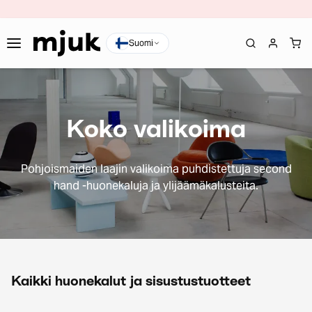
Suomi
Koko valikoima
Pohjoismaiden laajin valikoima puhdistettuja second
hand -huonekaluja ja ylijäämäkalusteita.
Kaikki huonekalut ja sisustustuotteet