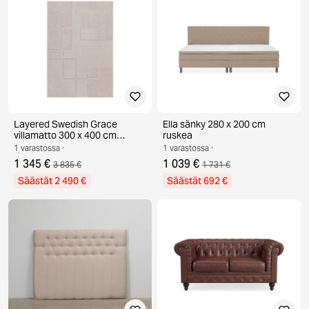
Layered Swedish Grace
Ella sänky 280 x 200 cm
villamatto 300 x 400 cm
ruskea
Oatmeal
1 varastossa ·
1 varastossa ·
1 345 €
1 039 €
3 835 €
1 731 €
Säästät 2 490 €
Säästät 692 €