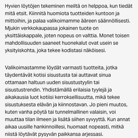
Hyvien löytöjen tekeminen meiltä on helppoa, kun tiedät
mitä etsit. Kiinnitä huomiota tuotteiden kuntoon ja
mittoihin, ja palaa valikoimamme ääreen säännöllisesti.
Mjukin verkkokaupassa jokainen tuote on
yksittäiskappale, joten nopeus on valttia. Monet toisen
mahdollisuuden saaneet huonekalut ovat usein se
yksityiskohta, joka tekee kodistasi näköisesi.
Valikoimastamme löydät varmasti tuotteita, jotka
täydentävät kotisi sisustusta tai auttavat sinua
ottamaan haltuun uuden sisustustyylin tai
sisustustrendin. Yhdistämällä erilaisia tyylejä ja
aikakausia luot kotiisi kerroksellisuutta, mikä tekee
sisustuksesta elävän ja kiinnostavan. Jo pieni muutos,
kuten vanha pöytä tai tunnelmallinen valaisin, voi
muuttaa tilan ilmeen ja lisätä siihen syvyyttä. Kun annat
aikaa uusille hankinnoillesi, huomaat nopeasti, mitkä
niistä löytävät pysyvän paikkansa arjessasi.