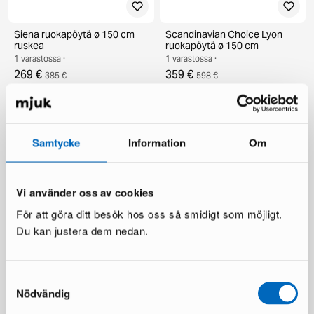
Siena ruokapöytä ø 150 cm
Scandinavian Choice Lyon
ruskea
ruokapöytä ø 150 cm
1 varastossa ·
1 varastossa ·
269 €
359 €
385 €
598 €
Säästät 116 €
Säästät 239 €
Samtycke
Information
Om
Vi använder oss av cookies
För att göra ditt besök hos oss så smidigt som möjligt.
Du kan justera dem nedan.
deNoord Marcus terassipöytä
KM Home Relax matto 240 x
ø 140 cm harmaa
300 cm valkoinen
1 varastossa ·
1 varastossa ·
Samtyckesval
199 €
110 €
Nödvändig
336 €
Säästät 137 €