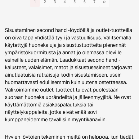
1
2
3
4
5
6
7
Sisustaminen second hand -löydöillä ja outlet-tuotteilla
on oiva tapa yhdistää tyyli ja vastuullisuus. Valitsemalla
käytettyjä huonekaluja ja sisustustuotteita pienennät
ympäristökuormitusta ja annat jo olemassa oleville
esineille uuden elämän. Laadukkaat second hand -
kalusteet, valaisimet, matot ja sisustusesineet tarjoavat
ainutlaatuisia ratkaisuja kodin sisustamiseen, usein
huomattavasti edullisemmin kuin uutena ostettaessa.
Valikoimamme outlet-tuotteet tulevat puolestaan
suoraan huonekalubrändeiltä ja jälleenmyyjiltä. Ne ovat
käyttämättömiä asiakaspalautuksia tai
näyttelykappaleita, jotka eivät enää sovi
kumppaneidemme tavallisiin myyntikanaviin.
Hyvien löytöjen tekeminen meiltä on helppoa, kun tiedät