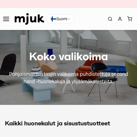
Suomi
Koko valikoima
Pohjoismaiden laajin valikoima puhdistettuja second
hand -huonekaluja ja ylijäämäkalusteita.
Kaikki huonekalut ja sisustustuotteet