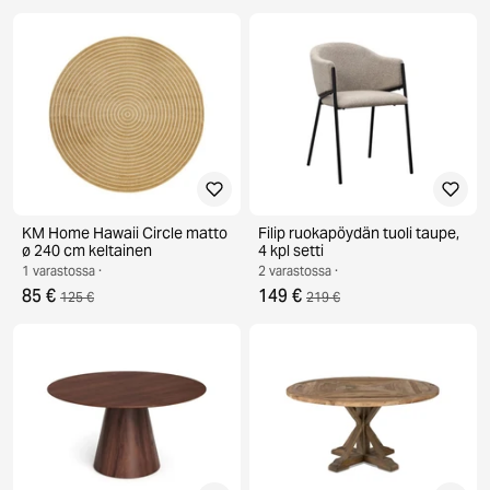
KM Home Hawaii Circle matto
Filip ruokapöydän tuoli taupe,
ø 240 cm keltainen
4 kpl setti
1 varastossa ·
2 varastossa ·
85 €
149 €
125 €
219 €