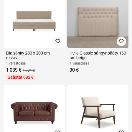
Ella sänky 280 x 200 cm
Hvila Classic sängynpääty 150
ruskea
cm beige
1 varastossa ·
1 varastossa ·
1 039 €
90 €
1 731 €
Säästät 692 €