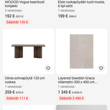
WOOOD Vogue baarituoli
Elsie ruokapöydän tuoli musta,
konjakki
6 kpl setti
2 varastossa ·
1 varastossa ·
192 €
199 €
327 €
288 €
Säästät 135 €
Olivia sohvapöytä 120 cm
Layered Swedish Grace
ruskea
villamatto 300 x 400 cm
Oatmeal
1 varastossa ·
1 varastossa ·
259 €
1 345 €
370 €
3 835 €
Säästät 111 €
Säästät 2 490 €