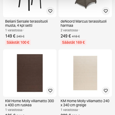
Beliani Sersale terassituoli
deNoord Marcus terassituoli
musta, 4 kpl setti
harmaa
1 varastossa ·
2 varastossa ·
149 €
249 €
249 €
418 €
Säästät 100 €
Säästät 169 €
KM Home Molly villamatto 300
KM Home Molly villamatto 240
x 400 cm ruskea
x 340 cm greige
1 varastossa ·
1 varastossa ·