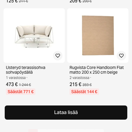
125 €
209 €
211 €
299 €
Usteryd terassisohva
Rugvista Core Handloom Flat
sohvapöydällä
matto 200 x 250 cm beige
1 varastossa ·
2 varastossa ·
473 €
215 €
1 244 €
359 €
Säästät 771 €
Säästät 144 €
Lataa lisää