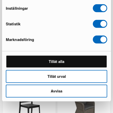
Inställningar
Statistik
Marknadsföring
Chesterfield Lyx nojatuoli
Ariany sohvamoduuli
tummanruskea nahka
1 varastossa ·
Tillåt alla
1 varastossa ·
189 €
335 €
481 €
Tillåt urval
Säästät 146 €
Avvisa