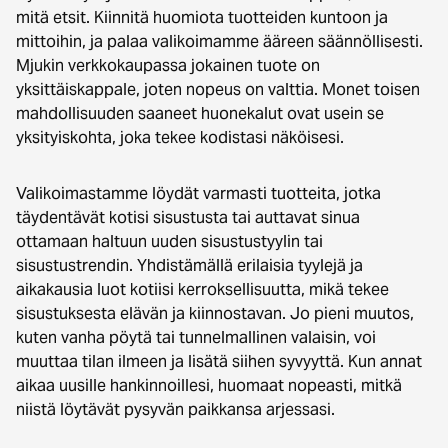
mitä etsit. Kiinnitä huomiota tuotteiden kuntoon ja
mittoihin, ja palaa valikoimamme ääreen säännöllisesti.
Mjukin verkkokaupassa jokainen tuote on
yksittäiskappale, joten nopeus on valttia. Monet toisen
mahdollisuuden saaneet huonekalut ovat usein se
yksityiskohta, joka tekee kodistasi näköisesi.
Valikoimastamme löydät varmasti tuotteita, jotka
täydentävät kotisi sisustusta tai auttavat sinua
ottamaan haltuun uuden sisustustyylin tai
sisustustrendin. Yhdistämällä erilaisia tyylejä ja
aikakausia luot kotiisi kerroksellisuutta, mikä tekee
sisustuksesta elävän ja kiinnostavan. Jo pieni muutos,
kuten vanha pöytä tai tunnelmallinen valaisin, voi
muuttaa tilan ilmeen ja lisätä siihen syvyyttä. Kun annat
aikaa uusille hankinnoillesi, huomaat nopeasti, mitkä
niistä löytävät pysyvän paikkansa arjessasi.