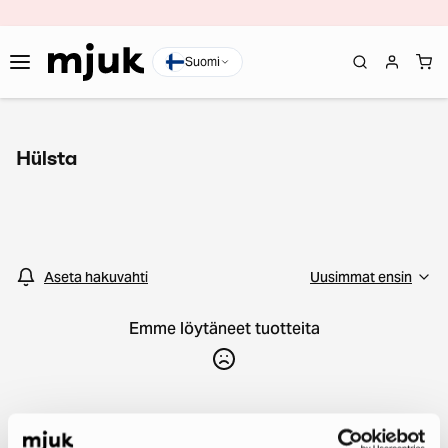
Suomi
Hülsta
Aseta hakuvahti
Emme löytäneet tuotteita