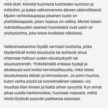
mitä etsit. Kiinnitä huomiota tuotteiden kuntoon ja
mittoihin, ja palaa valikoimamme ääreen säännöllisesti.
Mjukin verkkokaupassa jokainen tuote on
yksittäiskappale, joten nopeus on valttia. Monet toisen
mahdollisuuden saaneet huonekalut ovat usein se
yksityiskohta, joka tekee kodistasi näköisesi.
Valikoimastamme löydät varmasti tuotteita, jotka
täydentävät kotisi sisustusta tai auttavat sinua
ottamaan haltuun uuden sisustustyylin tai
sisustustrendin. Yhdistämällä erilaisia tyylejä ja
aikakausia luot kotiisi kerroksellisuutta, mikä tekee
sisustuksesta elävän ja kiinnostavan. Jo pieni muutos,
kuten vanha pöytä tai tunnelmallinen valaisin, voi
muuttaa tilan ilmeen ja lisätä siihen syvyyttä. Kun annat
aikaa uusille hankinnoillesi, huomaat nopeasti, mitkä
niistä löytävät pysyvän paikkansa arjessasi.