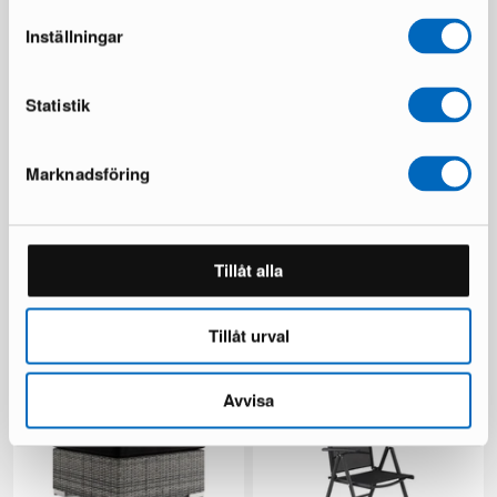
Inställningar
Statistik
Marknadsföring
Bahamas sohvamoduuli
Bahamas kulmamoduuli
musta
musta
Tillåt alla
3 varastossa ·
3 varastossa ·
95 €
129 €
173 €
240 €
Tillåt urval
Säästät 111 €
Avvisa