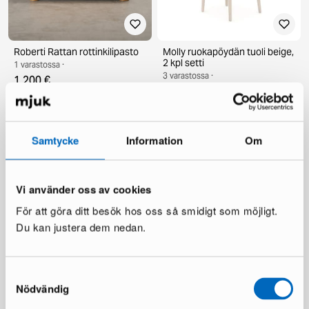
Roberti Rattan rottinkilipasto
Molly ruokapöydän tuoli beige,
2 kpl setti
1 varastossa ·
3 varastossa ·
1 200 €
135 €
231 €
Samtycke
Information
Om
Vi använder oss av cookies
För att göra ditt besök hos oss så smidigt som möjligt.
Du kan justera dem nedan.
Layered Solid villamatto 300 x
Bahamas sohvapöytä 113 cm
400 cm Ochre
1 varastossa ·
1 varastossa ·
Samtyckesval
99 €
173 €
589 €
Nödvändig
2 938 €
Säästät 2 349 €