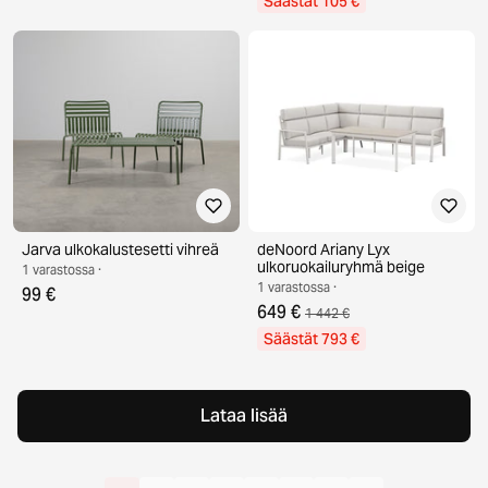
Säästät 105 €
Jarva ulkokalustesetti vihreä
deNoord Ariany Lyx
ulkoruokailuryhmä beige
1 varastossa ·
1 varastossa ·
99 €
649 €
1 442 €
Säästät 793 €
Lataa lisää