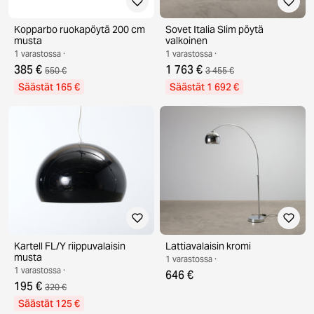
Kopparbo ruokapöytä 200 cm
Sovet Italia Slim pöytä
musta
valkoinen
1 varastossa ·
1 varastossa ·
385 €
1 763 €
550 €
3 455 €
Säästät 165 €
Säästät 1 692 €
Kartell FL/Y riippuvalaisin
Lattiavalaisin kromi
musta
1 varastossa ·
1 varastossa ·
646 €
195 €
320 €
Säästät 125 €