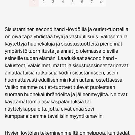
1
2
3
4
5
6
7
Sisustaminen second hand -löydöillä ja outlet-tuotteilla
on oiva tapa yhdistää tyyli ja vastuullisuus. Valitsemalla
käytettyjä huonekaluja ja sisustustuotteita pienennät
ympäristökuormitusta ja annat jo olemassa oleville
esineille uuden elämän. Laadukkaat second hand -
kalusteet, valaisimet, matot ja sisustusesineet tarjoavat
ainutlaatuisia ratkaisuja kodin sisustamiseen, usein
huomattavasti edullisemmin kuin uutena ostettaessa.
Valikoimamme outlet-tuotteet tulevat puolestaan
suoraan huonekalubrändeiltä ja jälleenmyyjiltä. Ne ovat
käyttämättömiä asiakaspalautuksia tai
näyttelykappaleita, jotka eivät enää sovi
kumppaneidemme tavallisiin myyntikanaviin.
Hyvien löytöjen tekeminen meiltä on helppoa, kun tiedät