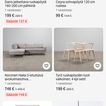
Dano jatkettava ruokapöytä
Ceyra sohvapöytä 120 cm
160-200 cm pähkinä
ruskea
1 varastossa ·
1 varastossa ·
199 €
99 €
336 €
144 €
Säästät 137 €
Noronen Halla 3-istuttava
Tyrö ruokapöydän tuoli
avokulmasohva
valkoinen, 4 kpl setti
vaaleanharmaa
1 varastossa ·
1 varastossa ·
746 €
199 €
1 495 €
288 €
Säästät 749 €