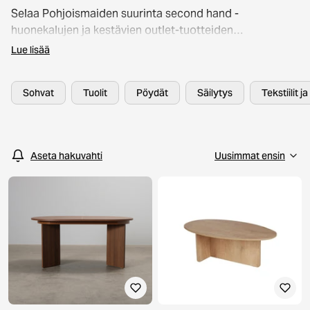
Selaa Pohjoismaiden suurinta second hand -
huonekalujen ja kestävien outlet-tuotteiden
valikoimaa. Kaikki huonekalut, valaisimet ja
Lue lisää
sisustusesineet on huolellisesti laatutarkastettu, jotta
voit shoppailla turvallisin mielin. Valikoimasta löydät
Sohvat
Tuolit
Pöydät
Säilytys
Tekstiilit j
tunnettuja brändejä, kuten Artek, HAY ja Kodin1 – jopa
60 % edullisemmin. Kestävä sisustaminen ei ole koskaan
ollut näin helppoa!
Aseta hakuvahti