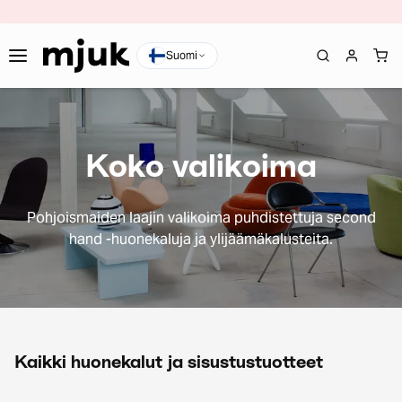
Suomi
Koko valikoima
Pohjoismaiden laajin valikoima puhdistettuja second
hand -huonekaluja ja ylijäämäkalusteita.
Kaikki huonekalut ja sisustustuotteet