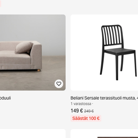
oduuli
Beliani Sersale terassituoli musta, 4
1 varastossa ·
149 €
249 €
Säästät 100 €