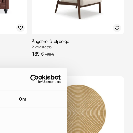
Ängsbro fåtölj beige
2 varastossa ·
139 €
198 €
Om