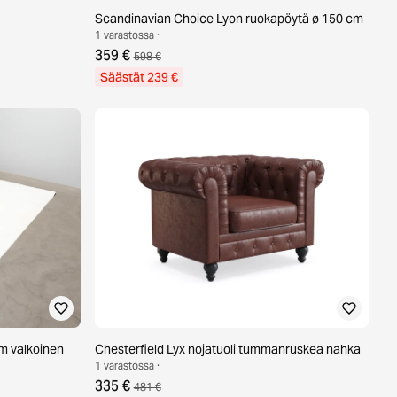
Scandinavian Choice Lyon ruokapöytä ø 150 cm
1 varastossa ·
359 €
598 €
Säästät 239 €
m valkoinen
Chesterfield Lyx nojatuoli tummanruskea nahka
1 varastossa ·
335 €
481 €