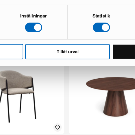
Inställningar
Statistik
yx nojatuoli tummanruskea nahka
Chesterfield Lyx 3-istuttava sohva
tummanruskea
1 varastossa ·
498 €
777 €
Säästät 279 €
Tillåt urval