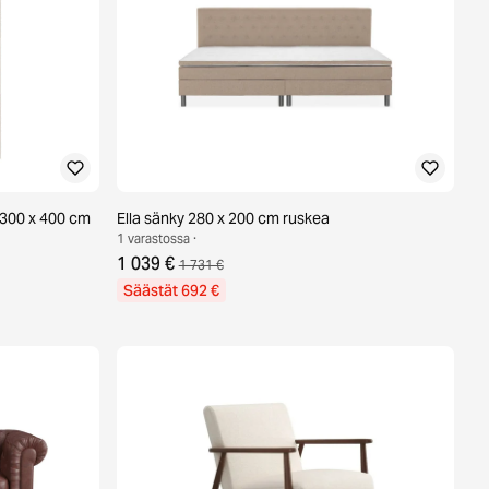
 300 x 400 cm
Ella sänky 280 x 200 cm ruskea
1 varastossa ·
1 039 €
1 731 €
Säästät 692 €