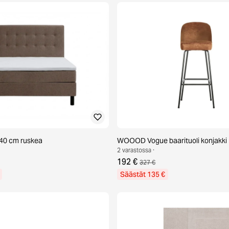
40 cm ruskea
WOOOD Vogue baarituoli konjakki
2 varastossa ·
192 €
327 €
Säästät 135 €