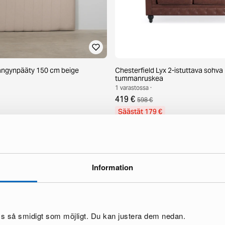
sängynpääty 150 cm beige
Chesterfield Lyx 2-istuttava sohva
tummanruskea
1 varastossa ·
419 €
598 €
Säästät 179 €
Information
oss så smidigt som möjligt. Du kan justera dem nedan.