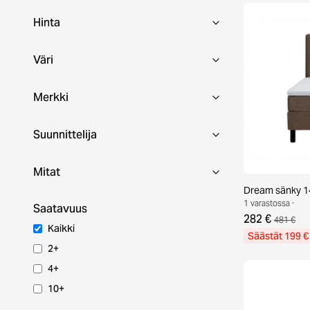
Hinta
Väri
Merkki
Suunnittelija
Mitat
Dream sänky 1
1 varastossa ·
Saatavuus
282 €
481 €
Kaikki
Säästät 199 €
2+
4+
10+