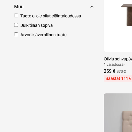
Muu
Tuote ei ole ollut eläintaloudessa
Julkitilaan sopiva
Arvonlisäverollinen tuote
Olivia sohvapö
1 varastossa ·
259 €
370 €
Säästät 111 €