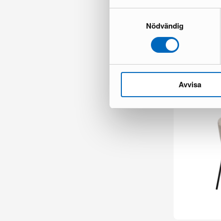
Samtyckesval
Nödvändig
Chesterfield L
1 varastossa ·
335 €
481 €
Säästät 146 €
Avvisa