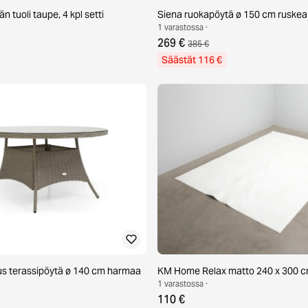
n tuoli taupe, 4 kpl setti
Siena ruokapöytä ø 150 cm ruskea
1 varastossa ·
269 €
385 €
Säästät 116 €
s terassipöytä ø 140 cm harmaa
KM Home Relax matto 240 x 300 c
1 varastossa ·
110 €