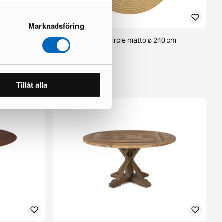
Marknadsföring
KM Home Hawaii Circle matto ø 240 cm
keltainen
1 varastossa ·
85 €
125 €
Tillåt alla