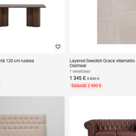
ytä 120 cm ruskea
Layered Swedish Grace villamatto
Oatmeal
1 varastossa ·
1 345 €
3 835 €
Säästät 2 490 €