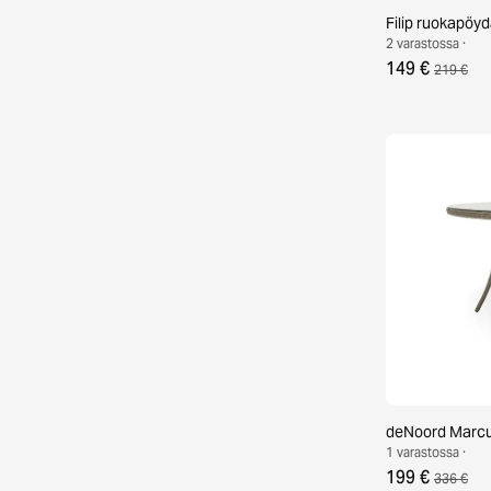
Filip ruokapöydä
2 varastossa ·
149 €
219 €
deNoord Marcu
1 varastossa ·
199 €
336 €