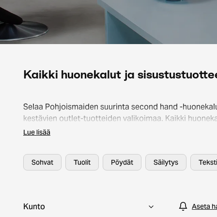
Kaikki huonekalut ja sisustustuotte
Selaa Pohjoismaiden suurinta second hand -huonekalu
kestävien outlet-tuotteiden valikoimaa. Kaikki huoneka
valaisimet ja sisustusesineet on huolellisesti
Lue lisää
laatutarkastettu, jotta voit shoppailla turvallisin mielin
Valikoimasta löydät tunnettuja brändejä, kuten Artek, 
Sohvat
Tuolit
Pöydät
Säilytys
Teksti
Kodin1 – jopa 60 % edullisemmin. Kestävä sisustamine
ole koskaan ollut näin helppoa!
Kunto
Aseta h