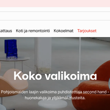
 kattaus
Koti ja remontointi
Kokoelmat
Tarjoukset
Koko valikoima
Pohjoismaiden laajin valikoima puhdistettuja second hand -
huonekaluja ja ylijäämäkalusteita.