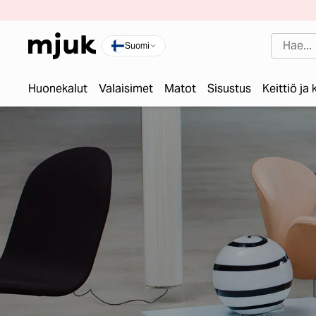
Suomi
Huonekalut
Valaisimet
Matot
Sisustus
Keittiö ja