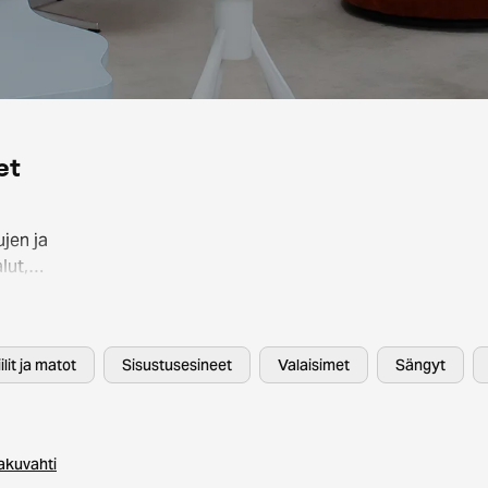
et
jen ja
lut,
.
HAY ja
ilit ja matot
Sisustusesineet
Valaisimet
Sängyt
n ei
akuvahti